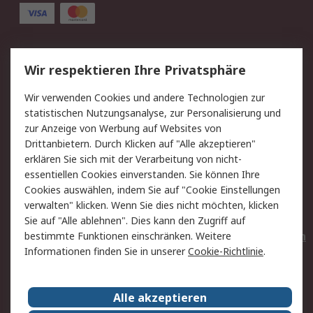
Service
Wir respektieren Ihre Privatsphäre
Value Added Services
Lieferlösungen
Wir verwenden Cookies und andere Technologien zur
Rücksendungen
Kontakt
statistischen Nutzungsanalyse, zur Personalisierung und
Hilfe
Privatkunden
zur Anzeige von Werbung auf Websites von
Drittanbietern. Durch Klicken auf "Alle akzeptieren"
Rechtliches
erklären Sie sich mit der Verarbeitung von nicht-
essentiellen Cookies einverstanden. Sie können Ihre
AGB
Datenschutz
Cookies auswählen, indem Sie auf "Cookie Einstellungen
Cookie-Richtlinie
Zahlungsbedingungen
verwalten" klicken. Wenn Sie dies nicht möchten, klicken
Copyright/Impressum
Entsorgung
Sie auf "Alle ablehnen". Dies kann den Zugriff auf
Elektrogeräte/Batterien
bestimmte Funktionen einschränken. Weitere
Informationen finden Sie in unserer
Cookie-Richtlinie
.
Über RS
Alle akzeptieren
Unternehmen
RS weltweit