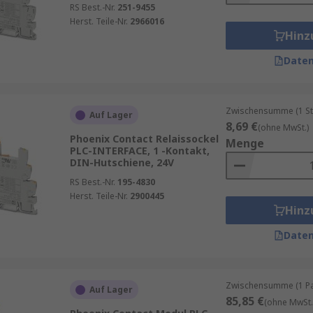
RS Best.-Nr.
251-9455
Herst. Teile-Nr.
2966016
Hinz
Daten
Zwischensumme (1 St
Auf Lager
8,69 €
(ohne MwSt.)
Phoenix Contact Relaissockel
Menge
PLC-INTERFACE, 1 -Kontakt,
DIN-Hutschiene, 24V
RS Best.-Nr.
195-4830
Herst. Teile-Nr.
2900445
Hinz
Daten
Zwischensumme (1 Pac
Auf Lager
85,85 €
(ohne MwSt.