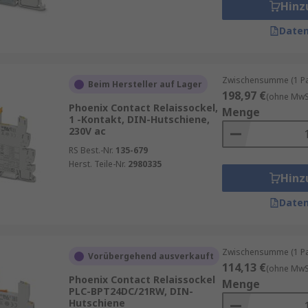
Hinz
Daten
Zwischensumme (1 Pac
Beim Hersteller auf Lager
198,97 €
(ohne MwSt
Phoenix Contact Relaissockel,
Menge
1 -Kontakt, DIN-Hutschiene,
230V ac
RS Best.-Nr.
135-679
Herst. Teile-Nr.
2980335
Hinz
Daten
Zwischensumme (1 Pac
Vorübergehend ausverkauft
114,13 €
(ohne MwSt
Phoenix Contact Relaissockel
Menge
PLC-BPT24DC/21RW, DIN-
Hutschiene