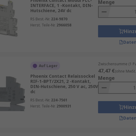
Phoenix Contact Modul PLC-
Menge
INTERFACE, 1 -Kontakt, DIN-
Hutschiene, 24V dc
RS Best.-Nr.
224-9870
Herst. Teile-Nr.
2966058
Hinz
Daten
Zwischensumme (1 Pac
Auf Lager
47,47 €
(ohne MwSt.
Phoenix Contact Relaissockel
Menge
RIF-1-BPT/2X21, 2 -Kontakt,
DIN-Hutschiene, 250 V ac, 250V
dc
RS Best.-Nr.
224-7561
Herst. Teile-Nr.
2900931
Hinz
Daten