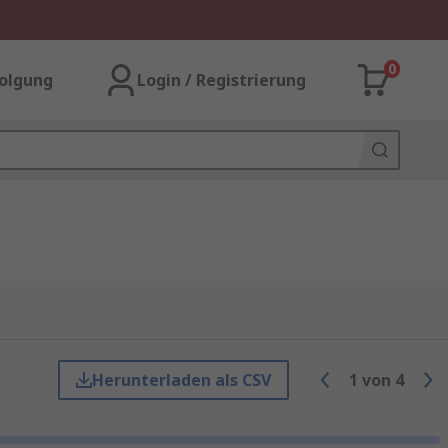
0
olgung
Login / Registrierung
Herunterladen als CSV
1
von
4