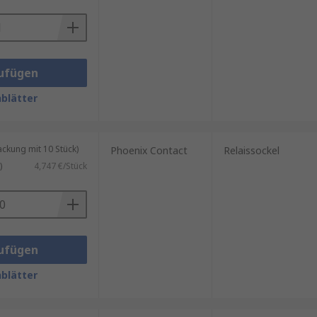
ufügen
blätter
kung mit 10 Stück)
Phoenix Contact
Relaissockel
)
4,747 €/Stück
ufügen
blätter