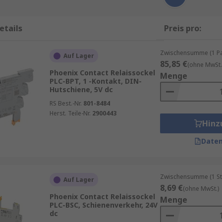
etails
Preis pro:
Zwischensumme (1 Pac
Auf Lager
85,85 €
(ohne MwSt.
Phoenix Contact Relaissockel
Menge
PLC-BPT, 1 -Kontakt, DIN-
Hutschiene, 5V dc
RS Best.-Nr.
801-8484
Herst. Teile-Nr.
2900443
Hinz
Daten
Zwischensumme (1 St
Auf Lager
8,69 €
(ohne MwSt.)
Phoenix Contact Relaissockel
Menge
PLC-BSC, Schienenverkehr, 24V
dc