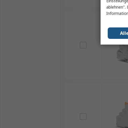
Einstellung
ablehnen". 
Information
All