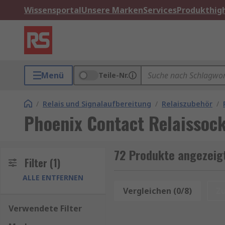
Wissensportal
Unsere Marken
Services
Produkthigh
Menü
Teile-Nr.
/
Relais und Signalaufbereitung
/
Relaiszubehör
/
Phoenix Contact Relaissock
72 Produkte angezeigt
Filter
(1)
ALLE ENTFERNEN
Vergleichen (0/8)
Z
Verwendete Filter