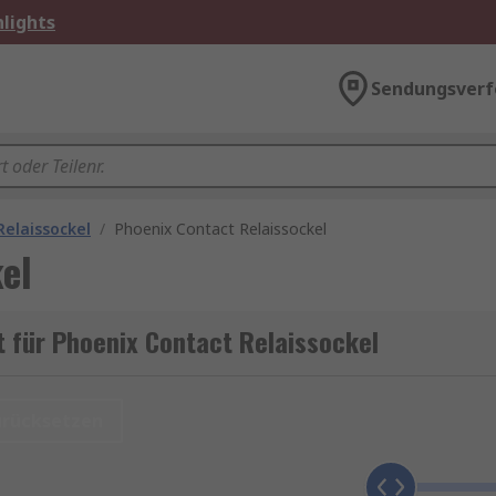
lights
Sendungsverf
Relaissockel
/
Phoenix Contact Relaissockel
el
 für Phoenix Contact Relaissockel
urücksetzen