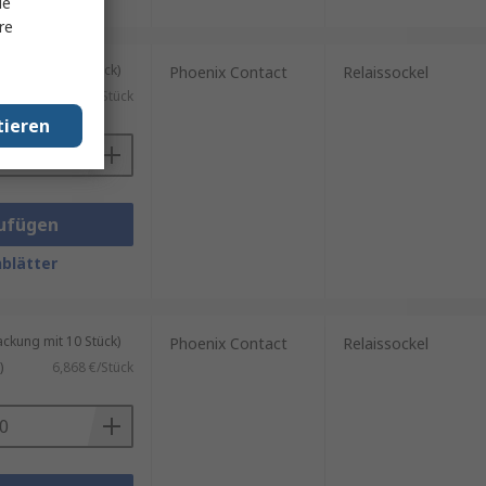
le
re
kung mit 10 Stück)
Phoenix Contact
Relaissockel
.)
18,079 €/Stück
tieren
ufügen
blätter
kung mit 10 Stück)
Phoenix Contact
Relaissockel
)
6,868 €/Stück