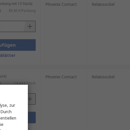
kung mit 10 Stück)
Phoenix Contact
Relaissockel
)
85,85 €/Packung
ufügen
blätter
ück)
Phoenix Contact
Relaissockel
)
14,44 €/Stück
yse, zur
 Durch
ufügen
entiellen
ie
blätter