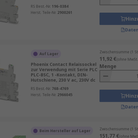
RS Best.-Nr.
196-0384
Herst. Teile-Nr.
2900261
Hinz
Daten
Zwischensumme (1 St
Auf Lager
11,92 €
(ohne MwSt.
Phoenix Contact Relaissockel
Menge
zur Verwendung mit Serie PLC
PLC-BSC, 1 -Kontakt, DIN-
Hutschiene, 230 V ac, 230V dc
RS Best.-Nr.
768-4769
Herst. Teile-Nr.
2966045
Hinz
Daten
Zwischensumme (1 St
Beim Hersteller auf Lager
151,77 €
(ohne MwSt