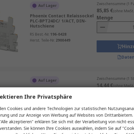
Zwischensumme (1 Pac
Auf Lager
85,85 €
(ohne MwSt.
Phoenix Contact Relaissockel
Menge
PLC-BPT24DC/ 1/ACT, DIN-
Hutschiene
RS Best.-Nr.
196-0428
Herst. Teile-Nr.
2900449
Hinz
Daten
Zwischensumme (1 St
Auf Lager
14,44 €
(ohne MwSt.
Phoenix Contact Relaissockel
Menge
PLC-INTERFACE, DIN-
ektieren Ihre Privatsphäre
Hutschiene
en Cookies und andere Technologien zur statistischen Nutzungsanal
RS Best.-Nr.
742-7468
erung und zur Anzeige von Werbung auf Websites von Drittanbietern.
Herst. Teile-Nr.
2967015
Hinz
"Alle akzeptieren" erklären Sie sich mit der Verarbeitung von nicht-ess
verstanden. Sie können Ihre Cookies auswählen, indem Sie auf "Cook
Daten