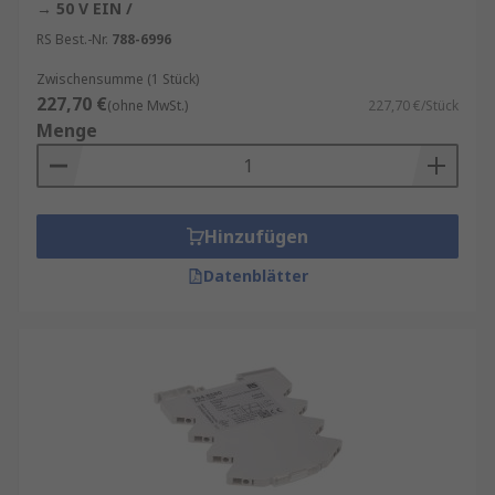
die Energieeffizienz. Es ist wichtig, Produkte von
→ 50 V EIN /
renommierten Herstellern zu wählen, um die
RS Best.-Nr.
788-6996
Qualität und Zuverlässigkeit sicherzustellen.
Zwischensumme (1 Stück)
227,70 €
(ohne MwSt.)
227,70 €/Stück
Menge
Hinzufügen
Datenblätter