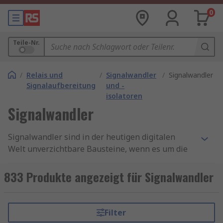
0
Teile-Nr.
/
Relais und
/
Signalwandler
/
Signalwandler
Signalaufbereitung
und -
isolatoren
Signalwandler
Signalwandler sind in der heutigen digitalen
Welt unverzichtbare Bausteine, wenn es um die
präzise Konvertierung von Signalen geht. Ob in
der Industrieautomatisierung, der
833 Produkte angezeigt für Signalwandler
Medizintechnik oder der Telekommunikation –
hochwertige Signalwandler spielen eine
entscheidende Rolle bei der Gewährleistung
Filter
zuverlässiger und genauer Datenübertragung.