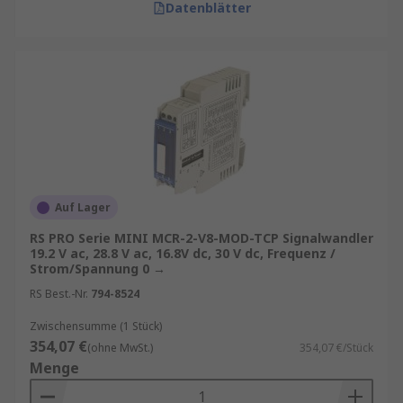
Datenblätter
Auf Lager
RS PRO Serie MINI MCR-2-V8-MOD-TCP Signalwandler
19.2 V ac, 28.8 V ac, 16.8V dc, 30 V dc, Frequenz /
Strom/Spannung 0 →
RS Best.-Nr.
794-8524
Zwischensumme (1 Stück)
354,07 €
(ohne MwSt.)
354,07 €/Stück
Menge