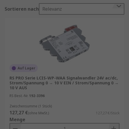
Signalwandler ermöglichen die nahtlose
Sortieren nach
Relevanz
Integration von verschiedenen
Systemkomponenten und gewährleisten eine
zuverlässige Datenübertragung. Die
kontinuierliche Weiterentwicklung dieser
Technologie verspricht noch fortschrittlichere
Signalwandler, die die Leistungsfähigkeit
moderner Systeme weiter steigern werden.
Investitionen in hochwertige Signalwandler sind
daher entscheidend für Unternehmen, die auf
Auf Lager
eine zuverlässige und präzise
RS PRO Serie LCIS-WP-WAA Signalwandler 24V ac/dc,
Datenkonvertierung angewiesen sind.
Strom/Spannung 0 → 10 V EIN / Strom/Spannung 0 →
10 V AUS
Präzise Datenkonvertierung für optimale
RS Best.-Nr.
192-3396
Performance:
Signalwandler fungieren als
Zwischensumme (1 Stück)
Vermittler zwischen unterschiedlichen
127,27 €
(ohne MwSt.)
127,27 €/Stück
Signalformaten, sei es analog zu digital oder
Menge
umgekehrt. Sie spielen eine Schlüsselrolle in
Systemen, die Sensoren, Aktuatoren und