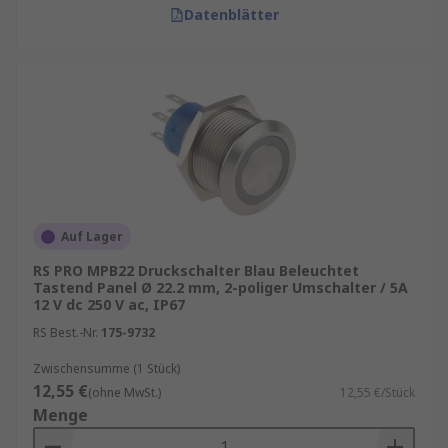
Tastenfeldern und Modulen
Datenblätter
Haushalts- und Bürogeräte
: Einfache
Ein/Aus- oder Funktionsschalter
Fahrzeuge und mobile Technik
:
Bedienung von Beleuchtung, Lüftung oder
Zusatzfunktionen
RS bietet Ihnen neben einem breiten
Standardsortiment auch spezialisierte
Druckschalter-Lösungen mit hoher Schutzart,
Auf Lager
konfigurierbaren Kontaktblöcken und optionaler
RS PRO MPB22 Druckschalter Blau Beleuchtet
LED-Anzeige – ideal für individuelle B2B-
Tastend Panel Ø 22.2 mm, 2-poliger Umschalter / 5A
Anforderungen in Fertigung, Anlagenbau oder
12 V dc 250 V ac, IP67
Instandhaltung.
RS Best.-Nr.
175-9732
Zwischensumme (1 Stück)
12,55 €
(ohne MwSt.)
12,55 €/Stück
Menge