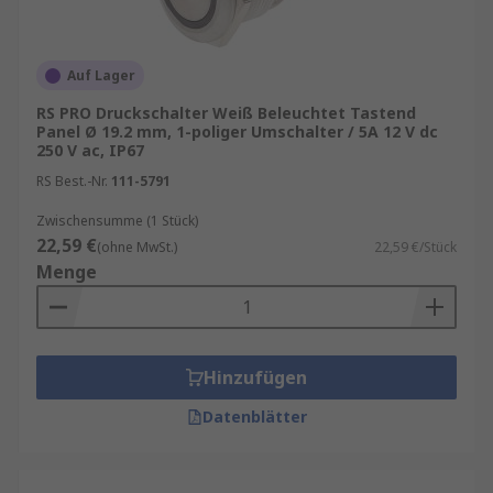
Marken wie
TE Connectivity
,
EAO
,
APEM
sowie
RS PRO
, unserer hauseigenen professionellen
Marke.
Auf Lager
RS PRO Druckschalter Weiß Beleuchtet Tastend
Informationen zur spätesten Bestelluhrzeit für
Panel Ø 19.2 mm, 1-poliger Umschalter / 5A 12 V dc
eine garantierte Lieferung am nächsten Werktag
250 V ac, IP67
sowie zum Mindestbestellwert für eine
RS Best.-Nr.
111-5791
kostenfreie Lieferung finden Sie auf der
jeweiligen Produktseite.
Zwischensumme (1 Stück)
22,59 €
(ohne MwSt.)
22,59 €/Stück
RS ist Ihr Ansprechpartner für
Menge
Bestandsmanagement mit unseren
RS Inventory
Solutions
.
Drucktaster: Typen, Funktion und
Hinzufügen
Anwendungsbereiche
Datenblätter
Drucktaster sind in verschiedenen Ausführungen
erhältlich: Tastende Modelle schließen den