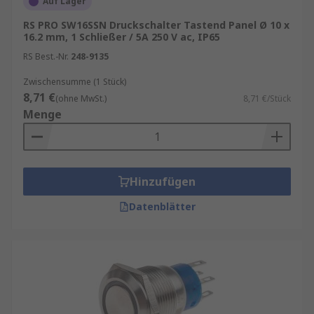
Auf Lager
oder sicherheitskritische Anwendungen.
RS PRO SW16SSN Druckschalter Tastend Panel Ø 10 x
16.2 mm, 1 Schließer / 5A 250 V ac, IP65
Weitere Informationen finden Sie in unserem
RS Best.-Nr.
248-9135
Drucktaster Leitfaden.
Zwischensumme (1 Stück)
Finden Sie weitere verwandte Produkte wie
8,71 €
(ohne MwSt.)
8,71 €/Stück
Steuerstationgehäuse
,
Drucktasteretiketten
,
Menge
Drucktasterabdeckungen
und allgemein
Schalter
.
Drucktasterschalter kaufen
Hinzufügen
Datenblätter
RS bietet Ihnen eine große Auswahl an
Drucktastern für jede Anwendung. Von
einfachen, nicht beleuchteten Tastern bis hin zu
robusten, vandalensicheren Modellen – bei uns
finden Sie immer die passende Lösung.
Unser Sortiment enthält Qualitätsprodukte von