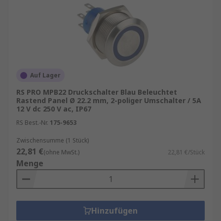
Stromkreis nur während des Drückens,
einrastende Varianten halten den Schaltzustand
bis zur nächsten Betätigung. Je nach Funktion
arbeiten sie als Schließer (N/O) oder Öffner
(N/C). Optional beleuchtete Taster bieten
zusätzlich visuelles Feedback über den
Auf Lager
Schaltzustand.
RS PRO MPB22 Druckschalter Blau Beleuchtet
Rastend Panel Ø 22.2 mm, 2-poliger Umschalter / 5A
Drucktaster und Druckschalter kommen in einer
12 V dc 250 V ac, IP67
Vielzahl von Branchen und Anwendungen zum
RS Best.-Nr.
175-9653
Einsatz – überall dort, wo eine präzise, manuelle
Steuerung elektrischer Funktionen erforderlich
Zwischensumme (1 Stück)
ist:
22,81 €
(ohne MwSt.)
22,81 €/Stück
Menge
Industrieautomation
: Start/Stopp-
Funktionen an Maschinen und Anlagen
Elektronik und Steuergeräte
:
Hinzufügen
Eingabeschalter auf Bedienpanels,