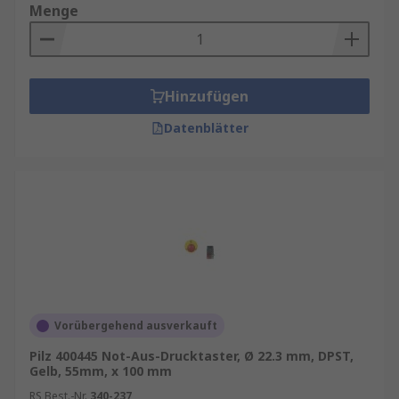
Menge
Hinzufügen
Datenblätter
Vorübergehend ausverkauft
Pilz 400445 Not-Aus-Drucktaster, Ø 22.3 mm, DPST,
Gelb, 55mm, x 100 mm
RS Best.-Nr.
340-237