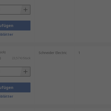
ufügen
blätter
ück)
Schneider Electric
1
)
23,57 €/Stück
ufügen
blätter