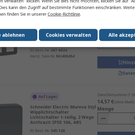
en verwalten" klicken. Wenn Sie dies nicht möchten, klicken Sie auf "Al
Dies kann den Zugriff auf bestimmte Funktionen einschränken. Weite
en finden Sie in unserer
Cookie-Richtlinie
.
Zwischensumme (1 St
Vorübergehend ausverkauft
4,40 €
(ohne MwSt.)
Schneider Electric Unica Pro
Menge
e ablehnen
Cookies verwalten
Alle akzep
Lichtschalter 2-teilig
Anthrazit IP21D, Kunststoff
RS Best.-Nr.
287-6034
Herst. Teile-Nr.
NU400454
Hinz
Daten
Zwischensumme (1 St
Auf Lager
14,57 €
(ohne MwSt.
Schneider Electric Mureva Styl
Menge
Wipplichtschalter
Lichtschalter 1-teilig, 2 Wege
Anthrazit IP55 10A, ABS
RS Best.-Nr.
345-128