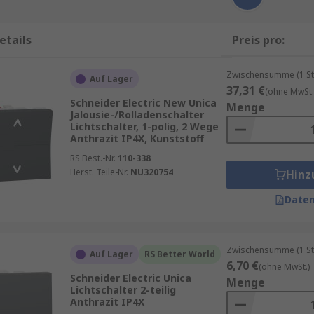
etails
Preis pro:
Zwischensumme (1 St
Auf Lager
37,31 €
(ohne MwSt.
Schneider Electric New Unica
Menge
Jalousie-/Rolladenschalter
Lichtschalter, 1-polig, 2 Wege
Anthrazit IP4X, Kunststoff
RS Best.-Nr.
110-338
Herst. Teile-Nr.
NU320754
Hinz
Daten
Zwischensumme (1 St
Auf Lager
RS Better World
6,70 €
(ohne MwSt.)
Schneider Electric Unica
Menge
Lichtschalter 2-teilig
Anthrazit IP4X