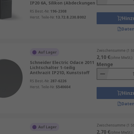
IP20 6A, Silikon (Abdeckungen
RS Best.-Nr.
196-2308
Herst. Teile-Nr.
13.72.8.230.B002
Hinz
Daten
Zwischensumme (1 St
Auf Lager
2,10 €
(ohne MwSt.)
Schneider Electric Odace 2011
Menge
Lichtschalter 1-teilig
Anthrazit IP21D, Kunststoff
RS Best.-Nr.
287-6226
Herst. Teile-Nr.
S540604
Hinz
Daten
Zwischensumme (1 St
Auf Lager
2,70 €
(ohne MwSt.)