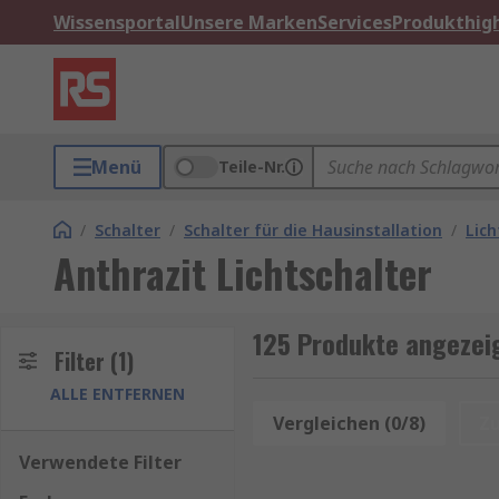
Wissensportal
Unsere Marken
Services
Produkthigh
Menü
Teile-Nr.
/
Schalter
/
Schalter für die Hausinstallation
/
Lich
Anthrazit Lichtschalter
125 Produkte angezeig
Filter
(1)
ALLE ENTFERNEN
Vergleichen (0/8)
Z
Verwendete Filter