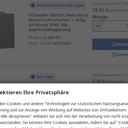
Zwischensumme (1 St
Beim Hersteller auf Lager
29,55 €
(ohne MwSt.
Schneider Electric New Unica
Menge
Mittel Lichtschalter 1-teilig
Anthrazit IP4X 10A,
Kupferzinklegierung
RS Best.-Nr.
429-017
Herst. Teile-Nr.
NU310554
Hinz
Daten
Zwischensumme (1 St
Auf Lager
3,47 €
(ohne MwSt.)
Schneider Electric Unica
Menge
Lichtschalter 1-teilig
ektieren Ihre Privatsphäre
Anthrazit, ABS
en Cookies und andere Technologien zur statistischen Nutzungsanal
RS Best.-Nr.
287-6038
erung und zur Anzeige von Werbung auf Websites von Drittanbietern.
Herst. Teile-Nr.
NU840254
Hinz
"Alle akzeptieren" erklären Sie sich mit der Verarbeitung von nicht-ess
verstanden. Sie können Ihre Cookies auswählen, indem Sie auf "Cook
Daten