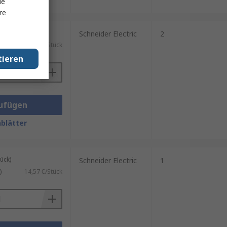
le
re
ück)
Schneider Electric
2
4,40 €/Stück
tieren
ufügen
blätter
ück)
Schneider Electric
1
)
14,57 €/Stück