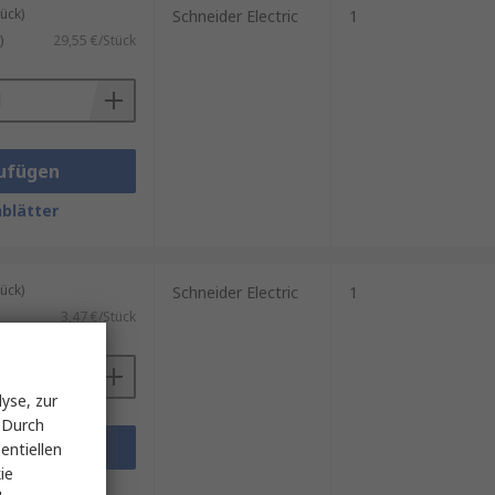
ück)
Schneider Electric
1
)
29,55 €/Stück
ufügen
blätter
ück)
Schneider Electric
1
3,47 €/Stück
yse, zur
 Durch
ufügen
entiellen
ie
blätter