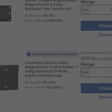
Berker Integro Wippschalter
Menge
Wippschalter 2-teilig
Anthrazit 16A, Kunststoff
RS Best.-Nr.
440-497
Herst. Teile-Nr.
936552505
Hinz
Daten
Zwischensumme (1 St
Vorübergehend ausverkauft
23,57 €
(ohne MwSt.
Schneider Electric Unica
Menge
Wippschalter Lichtschalter 1-
teilig Anthrazit IP4X 6A,
Kupferzinklegierung
RS Best.-Nr.
287-6022
Herst. Teile-Nr.
NU320854
Hinz
Daten