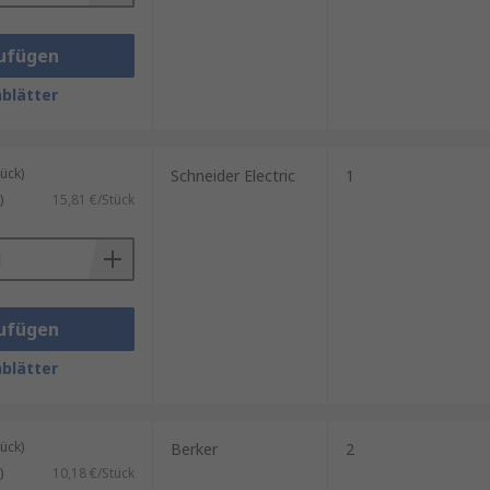
ufügen
blätter
ück)
Schneider Electric
1
)
15,81 €/Stück
ufügen
blätter
ück)
Berker
2
)
10,18 €/Stück