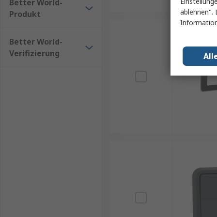
Einstellung
Better World-
ablehnen". 
Produkt
Information
Better World-
Verifizierung
All