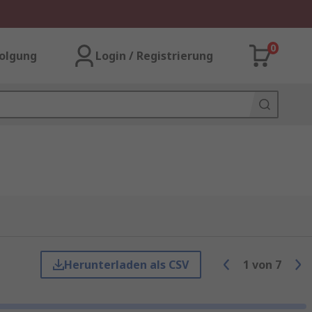
0
olgung
Login / Registrierung
Herunterladen als CSV
1
von
7