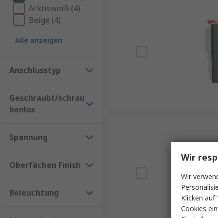
Arktisweiß (4)
Beige (4)
Alle anzeigen
Anschlusstyp
Geschraubt/schrau
benlos
Spannung
Wir resp
Oberfächen Finish
Wir verwend
Personalisi
Beleuchtung
Klicken auf 
Cookies ein