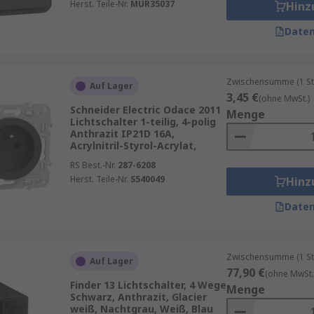
Herst. Teile-Nr.
MUR35037
Hinz
Daten
Zwischensumme (1 St
Auf Lager
3,45 €
(ohne MwSt.)
Schneider Electric Odace 2011
Menge
Lichtschalter 1-teilig, 4-polig
Anthrazit IP21D 16A,
Acrylnitril-Styrol-Acrylat,
RS Best.-Nr.
287-6208
Herst. Teile-Nr.
S540049
Hinz
Daten
Zwischensumme (1 St
Auf Lager
77,90 €
(ohne MwSt.
Finder 13 Lichtschalter, 4 Wege
Menge
Schwarz, Anthrazit, Glacier
weiß, Nachtgrau, Weiß, Blau