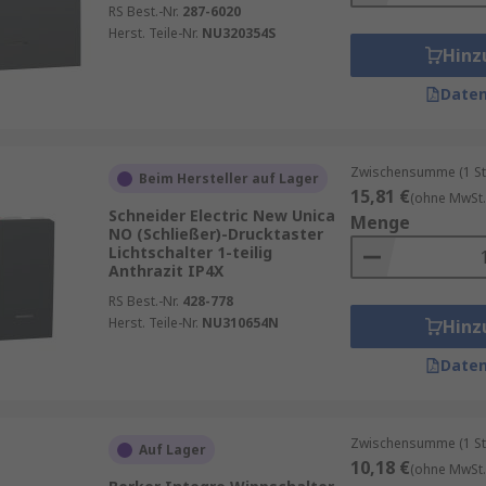
RS Best.-Nr.
287-6020
Herst. Teile-Nr.
NU320354S
Hinz
Daten
Zwischensumme (1 St
Beim Hersteller auf Lager
15,81 €
(ohne MwSt.
Schneider Electric New Unica
Menge
NO (Schließer)-Drucktaster
Lichtschalter 1-teilig
Anthrazit IP4X
RS Best.-Nr.
428-778
Herst. Teile-Nr.
NU310654N
Hinz
Daten
Zwischensumme (1 St
Auf Lager
10,18 €
(ohne MwSt.