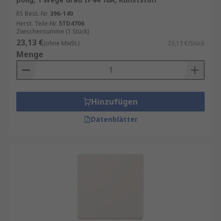
Selbst wenn Sie keine umfangreichen
RS Best.-Nr.
396-140
technischen Kenntnisse haben, können Sie
Herst. Teile-Nr.
5TD4706
Zwischensumme (1 Stück)
diese Schalter problemlos installieren oder
23,13 €
(ohne MwSt.)
23,13 €/Stück
von einem Fachmann installieren lassen.
Menge
Hinzufügen
Datenblätter