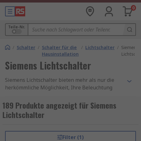
0
Teile-Nr.
/
Schalter
/
Schalter für die
/
Lichtschalter
/
Siemens
Hausinstallation
Lichtscha
Siemens Lichtschalter
Siemens Lichtschalter bieten mehr als nur die
herkömmliche Möglichkeit, Ihre Beleuchtung
ein- und auszuschalten. Sie repräsentieren die
Verschmelzung von fortschrittlicher Technologie,
189 Produkte angezeigt für Siemens
stilvollem Design und praktischer
Lichtschalter
Anwendbarkeit. Mit Smart Home-Integration,
Energieeffizienz, vielfältigem Design,
Sicherheitsfunktionen und einfacher Installation
Filter (1)
sind Siemens Lichtschalter zweifellos eine