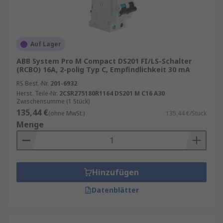
Auf Lager
ABB System Pro M Compact DS201 FI/LS-Schalter
(RCBO) 16A, 2-polig Typ C, Empfindlichkeit 30 mA
RS Best.-Nr.
201-6932
Herst. Teile-Nr.
2CSR275180R1164 DS201 M C16 A30
Zwischensumme (1 Stück)
135,44 €
(ohne MwSt.)
135,44 €/Stück
Menge
Hinzufügen
Datenblätter