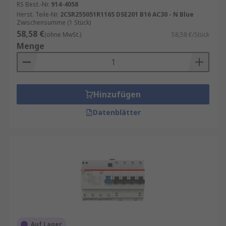
RS Best.-Nr.
914-4058
Herst. Teile-Nr.
2CSR255051R1165 DSE201 B16 AC30 - N Blue
Zwischensumme (1 Stück)
58,58 €
(ohne MwSt.)
58,58 €/Stück
Menge
Hinzufügen
Datenblätter
Auf Lager