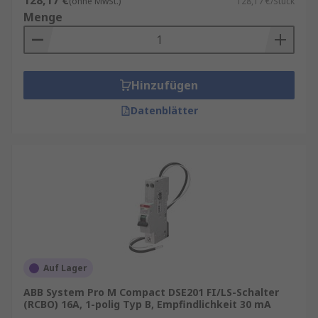
128,17 €
(ohne MwSt.)
128,17 €/Stück
Menge
Hinzufügen
Datenblätter
Auf Lager
ABB System Pro M Compact DSE201 FI/LS-Schalter
(RCBO) 16A, 1-polig Typ B, Empfindlichkeit 30 mA