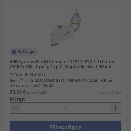
Auf Lager
ABB System Pro M Compact DSE201 FI/LS-Schalter
(RCBO) 16A, 1-polig Typ C, Empfindlichkeit 30 mA
RS Best.-Nr.
914-4049
Herst. Teile-Nr.
2CSR255051R1164 DSE201 C16 AC30 - N Blue
Zwischensumme (1 Stück)
58,58 €
(ohne MwSt.)
58,58 €/Stück
Menge
Hinzufügen