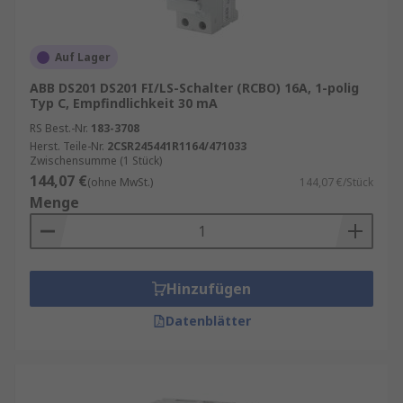
Auf Lager
ABB DS201 DS201 FI/LS-Schalter (RCBO) 16A, 1-polig
Typ C, Empfindlichkeit 30 mA
RS Best.-Nr.
183-3708
Herst. Teile-Nr.
2CSR245441R1164/471033
Zwischensumme (1 Stück)
144,07 €
(ohne MwSt.)
144,07 €/Stück
Menge
Hinzufügen
Datenblätter