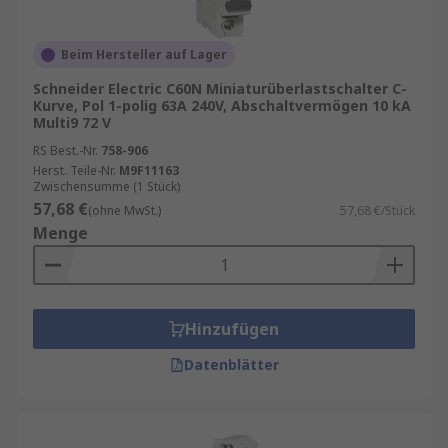
Beim Hersteller auf Lager
Schneider Electric C60N Miniaturüberlastschalter C-
Kurve, Pol 1-polig 63A 240V, Abschaltvermögen 10 kA
Multi9 72 V
RS Best.-Nr.
758-906
Herst. Teile-Nr.
M9F11163
Zwischensumme (1 Stück)
57,68 €
(ohne MwSt.)
57,68 €/Stück
Menge
Hinzufügen
Datenblätter