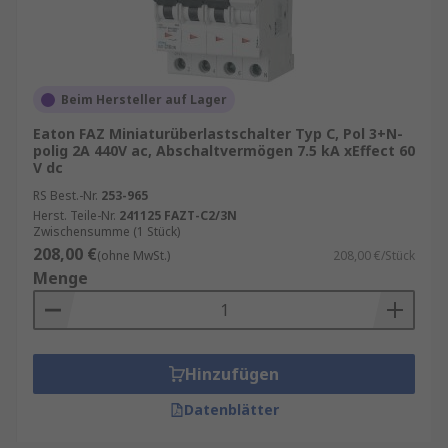
Beim Hersteller auf Lager
Eaton FAZ Miniaturüberlastschalter Typ C, Pol 3+N-
polig 2A 440V ac, Abschaltvermögen 7.5 kA xEffect 60
V dc
RS Best.-Nr.
253-965
Herst. Teile-Nr.
241125 FAZT-C2/3N
Zwischensumme (1 Stück)
208,00 €
(ohne MwSt.)
208,00 €/Stück
Menge
Hinzufügen
Datenblätter