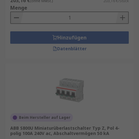
203,16 €
(ohne MwSt.)
203,16 €/Stück
Menge
Hinzufügen
Datenblätter
Beim Hersteller auf Lager
ABB S800U Miniaturüberlastschalter Typ Z, Pol 4-
polig 100A 240V ac, Abschaltvermögen 50 kA