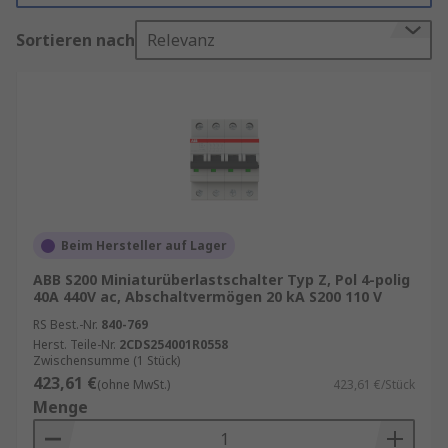
Schutzmechanismus, sondern auch als
Sortieren nach
Relevanz
Trennschalter oder zur lokalen Steuerung im
Einsatz.
Finden Sie weitere verwandte Produkte wie
Unterverteiler
,
Kleinverteiler
und
Schutzschalter
generell.
Erfahren Sie auch mehr über
Brandschutzschalter in unserem
Ratgeber
.
Beim Hersteller auf Lager
LS-Schalter kaufen
ABB S200 Miniaturüberlastschalter Typ Z, Pol 4-polig
40A 440V ac, Abschaltvermögen 20 kA S200 110 V
Bei der Auswahl eines geeigneten
RS Best.-Nr.
840-769
Herst. Teile-Nr.
2CDS254001R0558
Leitungsschutzschalters sollten drei
Zwischensumme (1 Stück)
Hauptfaktoren berücksichtigt werden:
423,61 €
(ohne MwSt.)
423,61 €/Stück
Menge
Nennstrom (Amperezahl)
: angepasst an
den jeweiligen Stromkreis