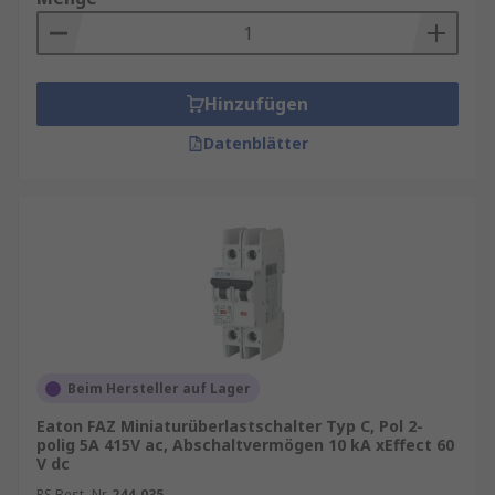
Hinzufügen
Datenblätter
Beim Hersteller auf Lager
Eaton FAZ Miniaturüberlastschalter Typ C, Pol 2-
polig 5A 415V ac, Abschaltvermögen 10 kA xEffect 60
V dc
RS Best.-Nr.
244-035