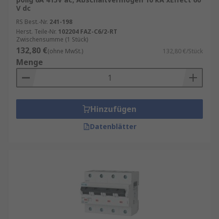
V dc
facher Nennstrom)
RS Best.-Nr.
241-198
Typ D
: für schwere Industrieanwendungen
Herst. Teile-Nr.
102204 FAZ-C6/2-RT
mit hohen Einschaltströmen, z. B. USV,
Zwischensumme (1 Stück)
Schweißgeräte, große Motoren (10–20-
132,80 €
(ohne MwSt.)
132,80 €/Stück
facher Nennstrom)
Menge
Hinzufügen
Datenblätter