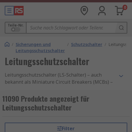
0
Teile-Nr.
/
Sicherungen und
/
Schutzschalter
/
Leitungssch
Leitungsschutzschalter
Leitungsschutzschalter
Leitungsschutzschalter (LS-Schalter) – auch
bekannt als Miniature Circuit Breakers (MCBs) –
sind essenzielle Bauteile zur Absicherung
elektrischer Anlagen. Sie schützen Stromkreise
11090 Produkte angezeigt für
zuverlässig vor Überlast und Kurzschluss, lassen
Leitungsschutzschalter
sich nach Auslösung einfach zurücksetzen und
sind damit wartungsfreundlicher als klassische
Schmelzsicherungen. In Industrie, Gewerbe und
Filter
Gebäudetechnik sind MCBs nicht nur als