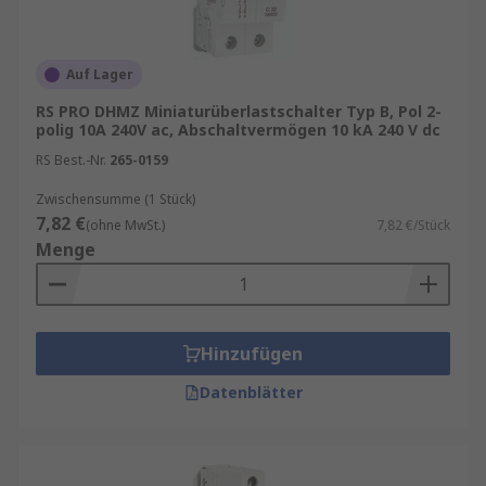
hauseigenen professionellen Marke.
Informationen zur spätesten Bestelluhrzeit für
eine garantierte Lieferung am nächsten Werktag
Auf Lager
sowie zum Mindestbestellwert für eine
RS PRO DHMZ Miniaturüberlastschalter Typ B, Pol 2-
kostenfreie Lieferung finden Sie auf der
polig 10A 240V ac, Abschaltvermögen 10 kA 240 V dc
jeweiligen Produktseite.
RS Best.-Nr.
265-0159
RS ist Ihr Ansprechpartner für
Zwischensumme (1 Stück)
7,82 €
Beschaffungslösungen mit unseren
(ohne MwSt.)
RS
7,82 €/Stück
Menge
Procurement Solutions
.
Funktion uns Auslöseverhalten
Hinzufügen
Ein MCB kombiniert thermische und magnetische
Auslösetechniken: Der thermische Schutz
Datenblätter
reagiert auf anhaltende Überlast durch einen
Bimetallstreifen, der magnetische Schutz löst bei
plötzlichen Kurzschlüssen sofort aus. Die