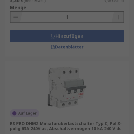
3,36 €
(ohne MwSt.)
3,36 €/Stück
Menge
Hinzufügen
Datenblätter
Auf Lager
RS PRO DHMZ Miniaturüberlastschalter Typ C, Pol 3-
polig 63A 240V ac, Abschaltvermögen 10 kA 240 V dc