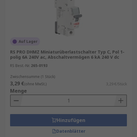
Auslösecharakteristik wird durch den Typ des LS
Schalters definiert:
Typ B
: für Haushalts- und leichte
Gewerbeanwendungen (3–5-facher
Nennstrom)
Auf Lager
Typ C
: für gewerbliche und industrielle
RS PRO DHMZ Miniaturüberlastschalter Typ C, Pol 1-
Standardanwendungen mit motorischen
polig 6A 240V ac, Abschaltvermögen 6 kA 240 V dc
oder leuchtstoffbasierten Lasten (5–10-
RS Best.-Nr.
265-0193
facher Nennstrom)
Zwischensumme (1 Stück)
Typ D
: für schwere Industrieanwendungen
3,29 €
(ohne MwSt.)
3,29 €/Stück
mit hohen Einschaltströmen, z. B. USV,
Menge
Schweißgeräte, große Motoren (10–20-
facher Nennstrom)
Hinzufügen
Datenblätter