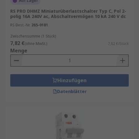
Auf Lager
LS-Schalter kaufen
RS PRO DHMZ Miniaturüberlastschalter Typ C, Pol 2-
polig 16A 240V ac, Abschaltvermögen 10 kA 240 V dc
Bei der Auswahl eines geeigneten
RS Best.-Nr.
265-0181
Leitungsschutzschalters sollten drei
Zwischensumme (1 Stück)
Hauptfaktoren berücksichtigt werden:
7,82 €
(ohne MwSt.)
7,82 €/Stück
Menge
Nennstrom (Amperezahl)
: angepasst an
den jeweiligen Stromkreis
Kurzschluss-Ausschaltvermögen
: je nach
Netzstruktur und
Hinzufügen
Sicherheitsanforderungen
Datenblätter
Typ des MCB
: je nach Lastprofil (induktiv,
kapazitiv, gemischt) und Einsatzumgebung
Unser Sortiment enthält Qualitätsprodukte von
Marken wie
Siemens
,
Schneider Electric
,
Eaton
,
ABB
,
Allen Bradley
,
Hager
sowie
RS PRO
, unserer