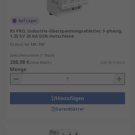
Installationsorte stehen spezialisierte
Gerätetypen zur Verfügung:
Auf Lager
Sekundäre
Überspannungsableiter
:
Schützen am Netzeingang vor externen
RS PRO, Industrie-Überspannungsableiter, 3-phasig,
1.25 kV 25 kA DIN-Hutschiene
Einflüssen wie Blitzereignissen oder
RS Best.-Nr.
Spannungsschwankungen.
101-747
Abzweigüberspannungsableiter
: Sichern
Zwischensumme (1 Stück)
208,08 €
interne Stromkreise gegen motorbedingte
(ohne MwSt.)
208,08 €/Stück
Menge
oder betriebsinterne Überspannungen ab.
Überspannungsschutzmodule
: Kommen
direkt am Einsatzort zum Schutz von
Endgeräten zum Einsatz.
Hinzufügen
Mehrfachsteckdosen mit
Datenblätter
Überspannungsschutz
: Geeignet für
empfindliche Niederspannungsgeräte in
Büros oder Laborumgebungen.