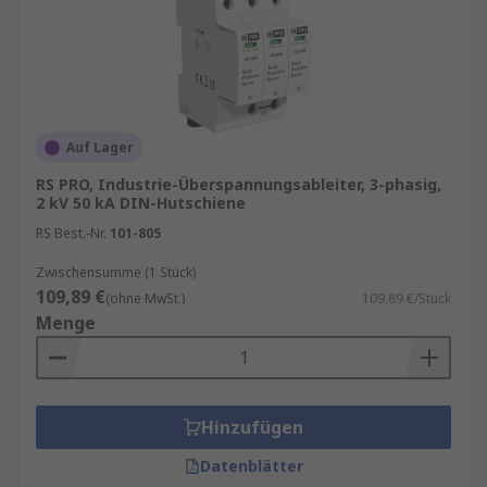
Diese Überspannungsschutzgeräte sind häufig
modular aufgebaut und lassen sich in
bestehende Infrastrukturen integrieren.
Technische Details und Auswahlkriterien finden
Sie in den Datenblättern auf den jeweiligen
Produktseiten.
Auf Lager
Überspannungsschutz im Einsatz
RS PRO, Industrie-Überspannungsableiter, 3-phasig,
2 kV 50 kA DIN-Hutschiene
RS Best.-Nr.
101-805
Professioneller Überspannungsschutz kommt in
zahlreichen Bereichen zum Einsatz, darunter:
Zwischensumme (1 Stück)
109,89 €
(ohne MwSt.)
109,89 €/Stück
Stromverteilertafeln in Industrieanlagen
Menge
Prozessautomatisierung und
Steuerungssysteme
Energieverteilungsnetze und
Hinzufügen
Umspannwerke
Datenblätter
Rechenzentren und empfindliche