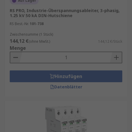
Auf Lager
Unser Sortiment enthält Qualitätsprodukte von
RS PRO, Industrie-Überspannungsableiter, 3-phasig,
1.25 kV 50 kA DIN-Hutschiene
Marken wie
Phoenix Contact
,
Mersen
,
Bourns
sowie
RS PRO
, unserer hauseigenen
RS Best.-Nr.
101-738
professionellen Marke.
Zwischensumme (1 Stück)
144,12 €
(ohne MwSt.)
144,12 €/Stück
Informationen zur spätesten Bestelluhrzeit für
Menge
eine garantierte Lieferung am nächsten Werktag
sowie zum Mindestbestellwert für eine
kostenfreie Lieferung finden Sie auf der
jeweiligen Produktseite.
Hinzufügen
RS ist Ihr Ansprechpartner für
Datenblätter
Beschaffungslösungen mit unseren
RS
Procurement Solutions
.
Arten von Überspannungsschutzgeräten
Für unterschiedliche Anforderungen und