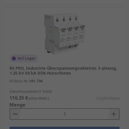
Elektronikinstallationen
Durch die gezielte Verwendung von
Überspannungsableitern und Schutzmodulen
lassen sich nicht nur Reparaturkosten
reduzieren, sondern auch teure Stillstandszeiten
vermeiden.
Auf Lager
RS PRO, Industrie-Überspannungsableiter, 3-phasig,
1.25 kV 50 kA DIN-Hutschiene
RS Best.-Nr.
101-736
Zwischensumme (1 Stück)
110,35 €
(ohne MwSt.)
110,35 €/Stück
Menge