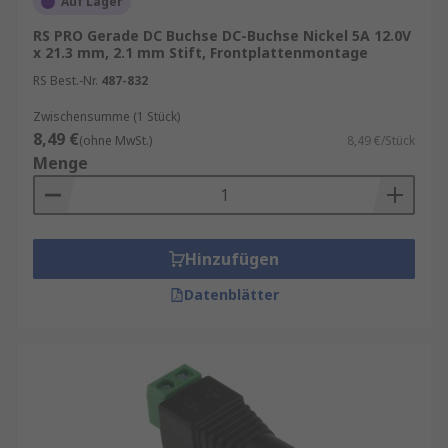
Auf Lager
spätesten Bestelluhrzeit für eine garantierte
RS PRO Gerade DC Buchse DC-Buchse Nickel 5A 12.0V
Lieferung am nächsten Werktag sowie zum
x 21.3 mm, 2.1 mm Stift, Frontplattenmontage
Mindestbestellwert für eine kostenfreie
RS Best.-Nr.
487-832
Lieferung finden Sie auf der jeweiligen
Produktseite. RS ist Ihr Ansprechpartner für das
Zwischensumme (1 Stück)
Bestandsmanagement Ihrer DC-Steckverbindung
8,49 €
(ohne MwSt.)
8,49 €/Stück
mit unseren
RS Inventory Solutions
.
Menge
Produkte für Ihre DC-Steckverbindung
kaufen
Hinzufügen
DC-Steckverbinder sind in vielen Standardtypen
Datenblätter
erhältlich, die nicht austauschbar sind. Die
Abmessungen und die Anordnung der DC-
Steckverbinder können so gewählt werden, dass
ein versehentliches Zusammenschalten von
inkompatiblen Quellen und Lasten verhindert
wird.