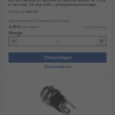
RS PRO Gerade DC Buchse DC-Buchse Nickel 1A 12.0V
x 14.5 mm, 2.5 mm Stift, Leiterplattenmontage
RS Best.-Nr.
448-376
Zwischensumme (1 Packung mit 10 Stück)
4,18 €
(ohne MwSt.)
4,18 €/Packung
Menge
Hinzufügen
Datenblätter