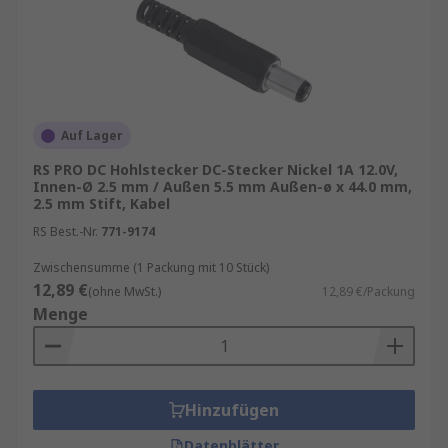
Geräte immer alltäglicher werden, ist eine
DC-Steckverbindung auch weiterhin ein
zweckdienlicher Standard in der Versorgung
kleinerer Geräte. Sie finden üblicherweise
Verwendung bei bestimmten tragbaren
Computern, elektronischen Messgeräten
Auf Lager
und Soundsystemen.
RS PRO DC Hohlstecker DC-Stecker Nickel 1A 12.0V,
Innen-Ø 2.5 mm / Außen 5.5 mm Außen-ø x 44.0 mm,
2.5 mm Stift, Kabel
In unserem Sortiment führen wir DC-
Steckverbindungen verschiedenster Arten wie
RS Best.-Nr.
771-9174
z.B.:
Zwischensumme (1 Packung mit 10 Stück)
12,89 €
(ohne MwSt.)
12,89 €/Packung
Betriebsspannung:
12,0 V
,
16,0 V
,
24,0 V
,
Menge
usw.
Schutzart:
IP44
,
IP66
,
IP67
und
IP68
Kontaktmaterial:
Kupferlegierung
,
Messing
, usw.
Hinzufügen
Datenblätter