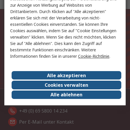
zur Anzeige von Werbung auf Websites von
Drittanbietern. Durch Klicken auf "Alle akzeptieren"
Exklusiv für Sie unsere neuesten
erklären Sie sich mit der Verarbeitung von nicht-
essentiellen Cookies einverstanden. Sie können Ihre
Produkte und Angebote
Cookies auswählen, indem Sie auf "Cookie Einstellungen
verwalten" klicken. Wenn Sie dies nicht möchten, klicken
E-Mail-Anschrift
Sie auf "Alle ablehnen". Dies kann den Zugriff auf
bestimmte Funktionen einschränken. Weitere
Anmelden
Informationen finden Sie in unserer
Cookie-Richtlinie
.
Die personenbezogenen Daten, die Sie uns bei
Alle akzeptieren
Anmeldung zur Verfügung stellen, werden gemäß der
Datenschutzerklärung
verarbeitet.
Cookies verwalten
Alle ablehnen
Kontaktieren Sie uns:
+49 (0) 69 5800 14 234
Per E-Mail unter Kontakt