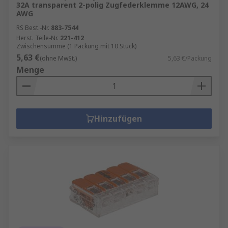
32A transparent 2-polig Zugfederklemme 12AWG, 24
AWG
ABB
– weltweit führend in der Energie- und
Automatisierungstechnik.
RS Best.-Nr.
883-7544
Herst. Teile-Nr.
221-412
Allen Bradley
– Spezialist für industrielle
Zwischensumme (1 Packung mit 10 Stück)
Verbindungstechnik.
5,63 €
(ohne MwSt.)
5,63 €/Packung
Menge
Darüber hinaus finden Sie bei RS viele weitere
renommierte Marken – für höchste Qualität,
Sicherheit und Kompatibilität in jeder
Anwendung.
Hinzufügen