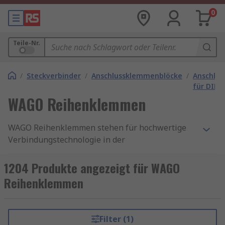
0
Teile-Nr.
/
Steckverbinder
/
Anschlussklemmenblöcke
/
Anschlu
für DIN-
WAGO Reihenklemmen
WAGO Reihenklemmen stehen für hochwertige
Verbindungstechnologie in der
Elektroinstallation. Ob in der Industrie, im
Schaltschrankbau oder in der Gebäudetechnik -
1204 Produkte angezeigt für WAGO
die innovativen Reihenklemmen von WAGO
Reihenklemmen
überzeugen durch ihre Zuverlässigkeit und
einfache Handhabung. WAGO Reihenklemmen
sind die erste Wahl, wenn es um zuverlässige
Filter (1)
und effiziente Verbindungslösungen in der