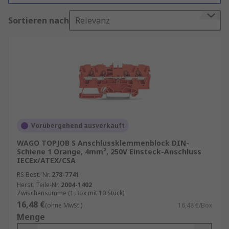
Elektroinstallation geht. Mit innovativer
Sortieren nach
Relevanz
Technologie, einfacher Handhabung und
vielseitigen Anwendungsmöglichkeiten setzen
sie Maßstäbe in der Branche. Vertrauen Sie auf
die Qualität von WAGO für professionelle
Elektroinstallationen.
Vorteile von WAGO
Reihenklemmen
Vorübergehend ausverkauft
Präzise Verbindungen für professionelle
WAGO TOPJOB S Anschlussklemmenblock DIN-
Schiene 1 Orange, 4mm², 250V Einsteck-Anschluss
Anwendungen:
Die WAGO Reihenklemmen
IECEx/ATEX/CSA
bieten eine präzise und sichere Verbindung von
RS Best.-Nr.
278-7741
Leitern aller Art. Egal, ob es sich um starre oder
Herst. Teile-Nr.
2004-1402
flexible Leiter handelt, die Klemmtechnologie von
Zwischensumme (1 Box mit 10 Stück)
WAGO ermöglicht eine zuverlässige
16,48 €
(ohne MwSt.)
16,48 €/Box
Kontaktierung. Die Klemmen sind in
Menge
verschiedenen Ausführungen erhältlich, um den