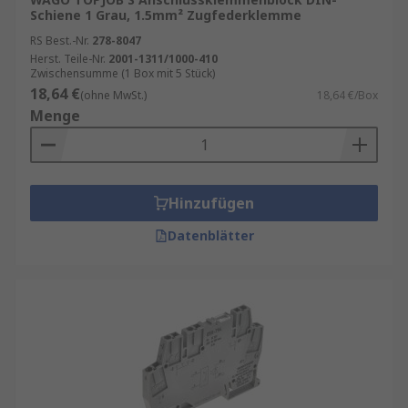
Schiene 1 Grau, 1.5mm² Zugfederklemme
umweltbelastenden Materialien und
entsprechen den höchsten Qualitätsstandards.
RS Best.-Nr.
278-8047
Herst. Teile-Nr.
2001-1311/1000-410
Dadurch sind sie nicht nur umweltfreundlich,
Zwischensumme (1 Box mit 5 Stück)
sondern auch eine zukunftssichere Investition
18,64 €
(ohne MwSt.)
18,64 €/Box
für jede Anwendung.
Menge
Hinzufügen
Datenblätter