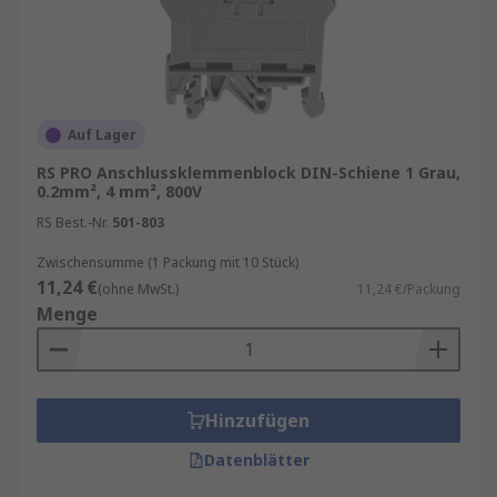
Worauf sollte man beim Kauf von
Anschlussklemmenblöcken für DIN-Schienen
achten?
Man sollte auf Leiterquerschnitt,
Strombelastbarkeit, Anschlussart und DIN-
Auf Lager
Schienen-Kompatibilität achten.
RS PRO Anschlussklemmenblock DIN-Schiene 1 Grau,
0.2mm², 4 mm², 800V
Welche Hutschienenklemmen eignen sich für
RS Best.-Nr.
501-803
Automatisierungsanlagen?
Man wählt
Klemmen mit passenden elektrischen Daten und
Zwischensumme (1 Packung mit 10 Stück)
kompatiblen.
11,24 €
(ohne MwSt.)
11,24 €/Packung
Menge
Hinzufügen
Datenblätter