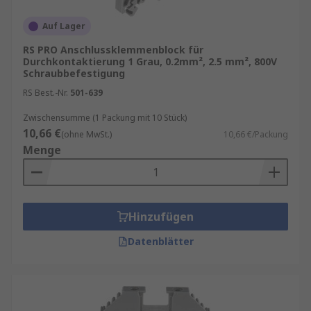
effiziente Installation.
Auf Lager
Hutschienenklemmen für industrielle
RS PRO Anschlussklemmenblock für
Anwendungen
Durchkontaktierung 1 Grau, 0.2mm², 2.5 mm², 800V
Schraubbefestigung
Hutschienenklemmen sind mit standardisierten
RS Best.-Nr.
501-639
DIN-Schienen kompatibel und eignen sich für
Zwischensumme (1 Packung mit 10 Stück)
Industrie-, Gebäude- und
10,66 €
(ohne MwSt.)
10,66 €/Packung
Schaltschrankanwendungen. Unternehmen
Menge
können zudem von den
RS
Beschaffungslösungen
und
RS
Bestandslösungen
profitieren, während
Better
World Produkte
nachhaltige
Hinzufügen
Beschaffungsstrategien unterstützen.
Datenblätter
Informationen zu diesen Services sowie zu
Verfügbarkeit und Lieferoptionen finden Sie auf
der jeweiligen Produktseite.
Häufig gestellte Fragen