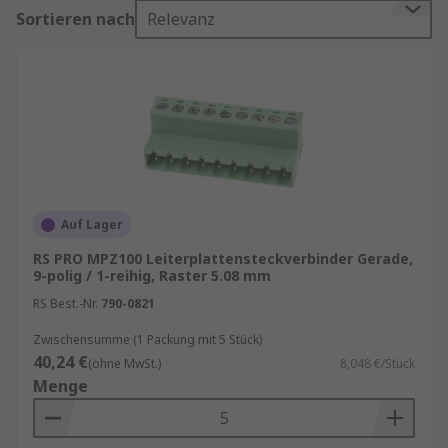
nahtlose Kommunikation zwischen
Sortieren nach
Relevanz
verschiedenen Komponenten und sind von
entscheidender Bedeutung für die Leistung und
Funktionalität vieler Geräte.
Bei der Auswahl von
Leiterplattensteckverbindern ist es wichtig, die
Anforderungen Ihrer spezifischen Anwendung zu
berücksichtigen, um optimale Ergebnisse zu
erzielen. Mit der richtigen Auswahl und
Auf Lager
Installation können Leiterplattensteckverbinder
RS PRO MPZ100 Leiterplattensteckverbinder Gerade,
die Effizienz und Zuverlässigkeit Ihrer
9-polig / 1-reihig, Raster 5.08 mm
elektronischen Systeme erheblich steigern.
RS Best.-Nr.
790-0821
Merkmale von
Zwischensumme (1 Packung mit 5 Stück)
Leiterplattensteckverbindern
40,24 €
(ohne MwSt.)
8,048 €/Stück
Menge
Leiterplattensteckverbinder, auch als PCB-
Steckverbinder (Printed Circuit Board Connector)