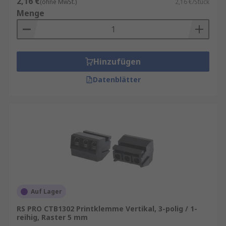
2,16 €
(ohne MwSt.)
2,16 €/Stück
Menge
Hinzufügen
Datenblätter
Auf Lager
RS PRO CTB1302 Printklemme Vertikal, 3-polig / 1-
reihig, Raster 5 mm