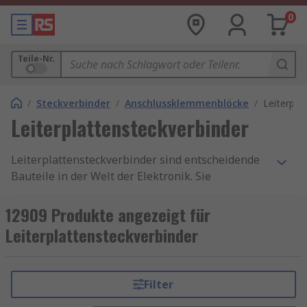
0
Teile-Nr.
/
Steckverbinder
/
Anschlussklemmenblöcke
/
Leiterpla
Leiterplattensteckverbinder
Leiterplattensteckverbinder sind entscheidende
Bauteile in der Welt der Elektronik. Sie
ermöglichen die Verbindung von elektronischen
Komponenten und gewährleisten die
12909 Produkte angezeigt für
reibungslose Übertragung von Daten und
Leiterplattensteckverbinder
Energie in einer Vielzahl von Geräten und
Anwendungen. Leiterplattensteckverbinder sind
die unscheinbaren Helden, die elektronische
Filter
Geräte zum Leben erwecken. Sie ermöglichen die