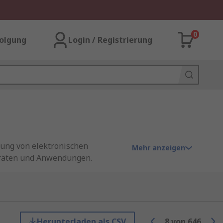
0
olgung
Login / Registrierung
dung von elektronischen
Mehr anzeigen
eräten und Anwendungen.
ermöglichen die nahtlose
nd Funktionalität vieler Geräte.
ung zu berücksichtigen, um
die Effizienz und Zuverlässigkeit
Herunterladen als CSV
8
von
646