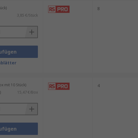
ück)
uchtigkeit, Vibrationen und
8
3,85 €/Stück
en, dass sie zuverlässig und
ufügen
blätter
 mit 10 Stück)
4
)
15,47 €/Box
ufügen