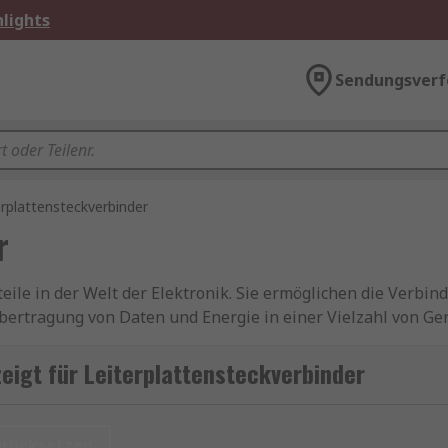
lights
Sendungsverf
erplattensteckverbinder
r
eile in der Welt der Elektronik. Sie ermöglichen die Verbin
ertragung von Daten und Energie in einer Vielzahl von G
Helden, die elektronische Geräte zum Leben erwecken. Sie 
und sind von entscheidender Bedeutung für die Leistung u
igt für Leiterplattensteckverbinder
t es wichtig, die Anforderungen Ihrer spezifischen Anwend
uswahl und Installation können Leiterplattensteckverbinder 
urücksetzen