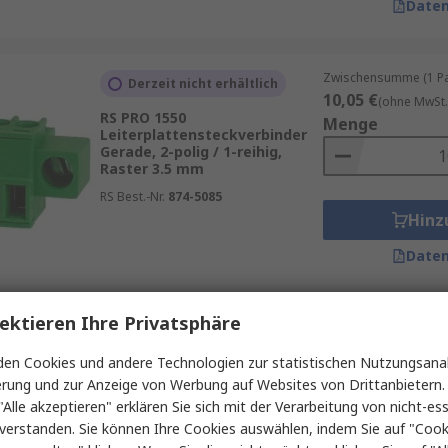
Daten
Zwischensumme (1 Pac
Derzeit nicht erhältlich
10,05 €
(ohne MwSt.
RS PRO 1550
Menge
Leiterplattensteckverbinder
Gerade, 2-polig / 1-reihig,
Raster 3.5 mm
RS Best.-Nr.
874-5085
Hinz
Daten
ektieren Ihre Privatsphäre
Zwischensumme (1 Pac
Wird eingestellt
3,45 €
(ohne MwSt.)
en Cookies und andere Technologien zur statistischen Nutzungsanal
RS PRO CTBP
Menge
erung und zur Anzeige von Werbung auf Websites von Drittanbietern.
Leiterplattensteckverbinder
gewinkelt, 3-polig / 1-reihig,
"Alle akzeptieren" erklären Sie sich mit der Verarbeitung von nicht-ess
Raster 3.5 mm
verstanden. Sie können Ihre Cookies auswählen, indem Sie auf "Cook
RS Best.-Nr.
144-4326