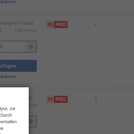
blätter
kung mit 10 Stück)
2
)
1,005 €/Stück
ufügen
blätter
kung mit 5 Stück)
3
0,69 €/Stück
yse, zur
 Durch
entiellen
ie