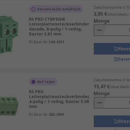
Zwischensumme (1 St
ie Steckverbinder eingesetzt werden, kann der Schutz vor Fe
Derzeit nicht erhältlich
3,85 €
(ohne MwSt.)
RS PRO CTBP92HE
Menge
Leiterplattensteckverbinder
ckverbinder von renommierten Herstellern, um sicherzustell
Gerade, 8-polig / 1-reihig,
Raster 3.81 mm
RS Best.-Nr.
144-4311
Hinz
Daten
Zwischensumme (1 Box
Auf Lager
15,47 €
(ohne MwSt.
RS PRO
Menge
Leiterplattensteckverbinder,
4-polig / 1-reihig, Raster 5.08
mm
RS Best.-Nr.
262-4301
Hinz