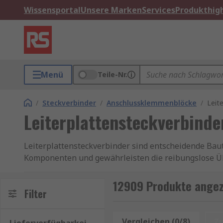
Wissensportal
Unsere Marken
Services
Produkthigh
Menü
Teile-Nr.
/
Steckverbinder
/
Anschlussklemmenblöcke
/
Leit
Leiterplattensteckverbinde
Leiterplattensteckverbinder sind entscheidende Baut
Komponenten und gewährleisten die reibungslose Üb
Leiterplattensteckverbinder sind die unscheinbaren 
Kommunikation zwischen verschiedenen Komponenten 
12909 Produkte angeze
Filter
Bei der Auswahl von Leiterplattensteckverbindern is
optimale Ergebnisse zu erzielen. Mit der richtigen A
Vergleichen (0/8)
Z