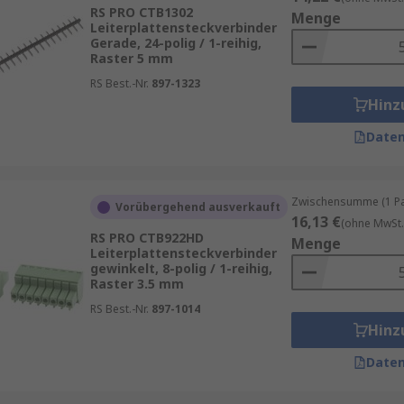
der sind ideal für Anwendungen, bei denen flache, flexible K
RS PRO CTB1302
Menge
Leiterplattensteckverbinder
stechnologie.
Gerade, 24-polig / 1-reihig,
Raster 5 mm
r den Einsatz in rauen Umgebungen konzipiert und bieten Sc
RS Best.-Nr.
897-1323
ingesetzt.
Hinz
er ermöglichen die Verbindung von zwei Leiterplatten paral
Daten
lich.
eiterplattensteckverbindern
Zwischensumme (1 Pac
Vorübergehend ausverkauft
16,13 €
(ohne MwSt.
 es wichtig, einige Schlüsselfaktoren zu berücksichtigen:Le
RS PRO CTB922HD
Menge
Leiterplattensteckverbinder
stungsanforderungen Ihrer Anwendung gerecht werden. Dies 
gewinkelt, 8-polig / 1-reihig,
Raster 3.5 mm
RS Best.-Nr.
897-1014
Hinz
Daten
ngen, da diese je nach Art des Steckverbinders variieren k