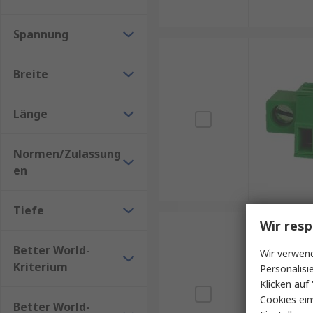
Spannung
Breite
Länge
Normen/Zulassung
en
Tiefe
Wir resp
Better World-
Wir verwend
Kriterium
Personalisi
Klicken auf 
Cookies ein
Better World-