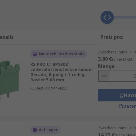
der (Printed Circuit Board Connector) bezeichnet, sind elek
etails
Preis pro:
Leiterplatten herzustellen. Sie bestehen aus einer Vielza
en und Energie zwischen verschiedenen elektronischen Ko
Zwischensumme (1 Pac
e Steckverbinder sind in vielen verschiedenen Ausführunge
Nur noch Restbestände
3,80 €
(ohne MwSt.)
eisen.
RS PRO CTBP9308
Menge
Leiterplattensteckverbinder
Gerade, 6-polig / 1-reihig,
Raster 5.08 mm
RS Best.-Nr.
144-4356
rbindern, die je nach ihren spezifischen Aufgaben und Anfo
Hinz
Daten
n gerader oder gewinkelter Form erhältlich sind und in der R
einsetzbar und bieten eine einfache und sichere Möglichkeit
Zwischensumme (1 Pac
Auf Lager
14,22 €
(ohne MwSt.