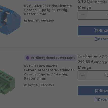
5,10 €
(ohne MwSt.)
RS PRO MB260 Printklemme
Menge
Gerade, 3-polig / 1-reihig,
Raster 5 mm
RS Best.-Nr.
790-1200
Hinz
Daten
Zwischensumme (1 Box
Vorübergehend ausverkauft
299,85 €
(ohne MwSt
RS PRO Euro Blocks
Menge
Leiterplattensteckverbinder
Gerade, 5-polig / 1-reihig,
Raster 5 mm
RS Best.-Nr.
237-8453
Hinz
Daten