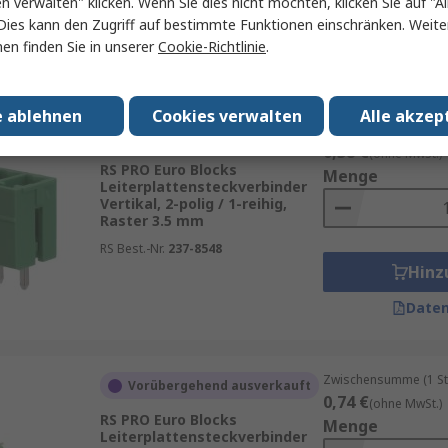
en verwalten" klicken. Wenn Sie dies nicht möchten, klicken Sie auf "Al
Hinz
Dies kann den Zugriff auf bestimmte Funktionen einschränken. Weite
en finden Sie in unserer
Cookie-Richtlinie
.
Daten
e ablehnen
Cookies verwalten
Alle akzep
Zwischensumme (1 St
Vorübergehend ausverkauft
0,38 €
(ohne MwSt.)
RS PRO Euro Blocks
Menge
Leiterplattensteckverbinder
Vertikal, 2-polig / 1-reihig,
Raster 3.5 mm
RS Best.-Nr.
237-8548
Hinz
Daten
Zwischensumme (1 St
Vorübergehend ausverkauft
0,74 €
(ohne MwSt.)
RS PRO Euro Blocks
Menge
Leiterplattensteckverbinder