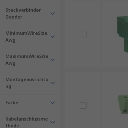
Umgebung und Schutz
: Je nach Umgebung, in der d
Steckverbinder
Staub entscheidend sein.
Gender
Zuverlässigkeit und Langlebigkeit
: Wählen Sie Ste
MinimumWireSize
langlebig sind.
Awg
MaximumWireSize
Awg
Montageausrichtu
ng
Farbe
Kabelanschlussme
thode