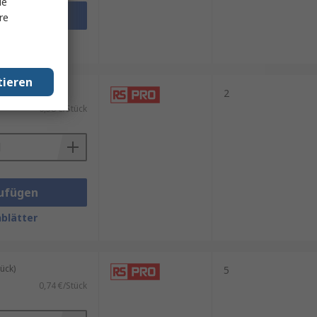
le
ufügen
re
blätter
tieren
ück)
2
0,38 €/Stück
ufügen
blätter
ück)
5
0,74 €/Stück