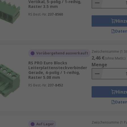
Vertikal, 5-polig / 1-reihig,
Raster 3.5 mm
RS Best.-Nr.
237-8560
Hinz
Daten
Zwischensumme (1 St
Vorübergehend ausverkauft
2,46 €
(ohne MwSt.)
RS PRO Euro Blocks
Menge
Leiterplattensteckverbinder
Gerade, 4-polig / 1-reihig,
Raster 5.08 mm
RS Best.-Nr.
237-8452
Hinz
Daten
Zwischensumme (1 Pac
Auf Lager