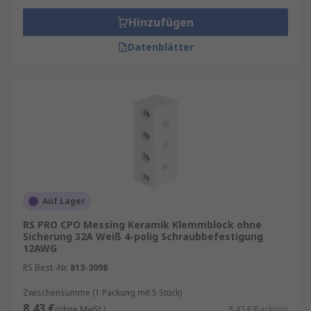
Hinzufügen
Datenblätter
Auf Lager
RS PRO CPO Messing Keramik Klemmblock ohne
Sicherung 32A Weiß 4-polig Schraubbefestigung
12AWG
RS Best.-Nr.
813-3098
Zwischensumme (1 Packung mit 5 Stück)
8,43 €
(ohne MwSt.)
8,43 €/Packung