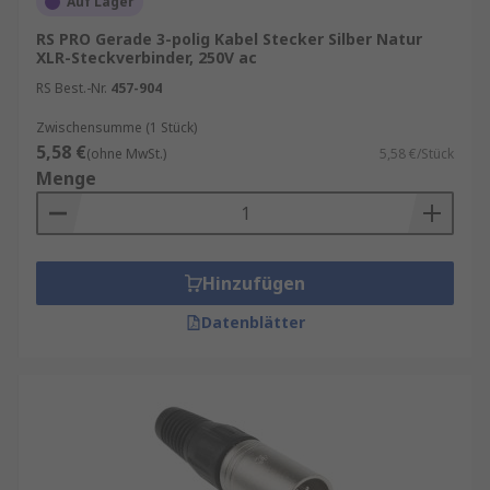
Auf Lager
unbeabsichtigtes Lösen, während die
RS PRO Gerade 3-polig Kabel Stecker Silber Natur
symmetrische Signalführung eine störungsarme
XLR-Steckverbinder, 250V ac
Übertragung ermöglicht.
RS Best.-Nr.
457-904
Wichtige Eigenschaften von
Zwischensumme (1 Stück)
XLR‑Steckverbindern
5,58 €
(ohne MwSt.)
5,58 €/Stück
Menge
Montageart – Durchsteckmontage, Fahrgestell,
Kabel, Panel. XLR‑Steckverbinder stehen in
mehreren praktischen Montagearten zur
Hinzufügen
Verfügung:
Datenblätter
Durchsteckmontage
für sichere
Integration in Leiterplatten oder Chassis
Fahrgestellmontage
für stabile Fixierung
in Geräten und Racks
Kabelmontage
für mobile Leitungen im
Studio‑ und Live‑Betrieb