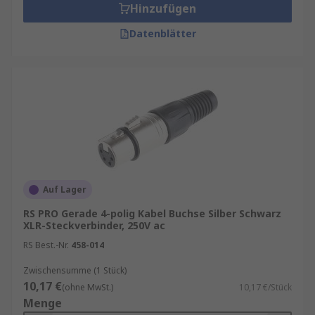
Hinzufügen
Das Programm umfasst Markenprodukte sowie
RS PRO
, unsere eigene professionelle Marke,
Datenblätter
Amphenol Industrial
,
Neutrik
,
Re-An Products
und
Deltron
. Auf den Produktseiten finden Sie
Angaben zu Lieferung, Verfügbarkeit und
Versandoptionen. RS unterstützt zudem mit
RS
Inventory Solutions
und hilfreichen technischen
Ratgebern für die Auswahl moderner
Steckverbinder.
Auf Lager
RS PRO Gerade 4-polig Kabel Buchse Silber Schwarz
XLR-Steckverbinder, 250V ac
RS Best.-Nr.
458-014
Zwischensumme (1 Stück)
10,17 €
(ohne MwSt.)
10,17 €/Stück
Menge