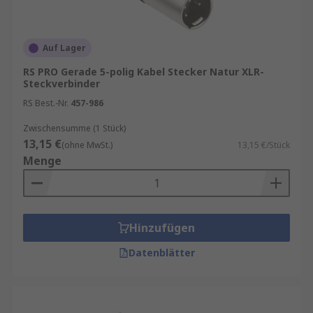
Panelmontage
für Frontplatten,
Audiointerfaces und Schaltschränke
Auf Lager
Montageausrichtung – gerade, gewinkelt,
RS PRO Gerade 5-polig Kabel Stecker Natur XLR-
Steckverbinder
horizontal, vertikal:-
RS Best.-Nr.
457-986
Gerade
Bauformen für klassische
Zwischensumme (1 Stück)
Kabelführung
13,15 €
(ohne MwSt.)
13,15 €/Stück
Gewinkelte
Varianten für enge Bühnen‑
Menge
oder Studioaufstellungen
Horizontale
Bauweise für flache
Gerätefronten
Hinzufügen
Vertikale
Ausführung für platzoptimierte
Installationen
Datenblätter
XLR‑Steckverbinder sind in klassischen
Farbvarianten wie
Silber
,
Schwarz
und
Grau