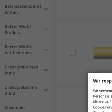
Betriebstemperat
ur min.
Better World-
Produkt
Better World-
Verifizierung
Drahtgröße max
mm2
Wir resp
Drahtgröße min
Wir verwend
mm2
Personalisi
Klicken auf 
Maximale
Cookies ein