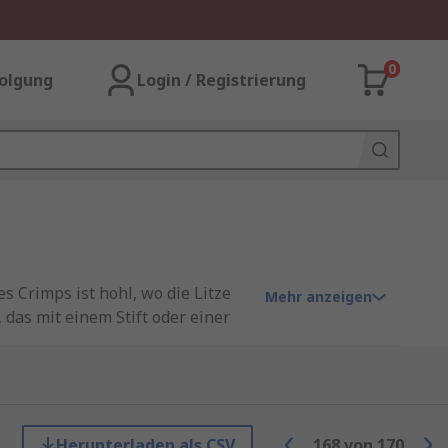
0
olgung
Login / Registrierung
s Crimps ist hohl, wo die Litze
Mehr anzeigen
 das mit einem Stift oder einer
e elektrische Verbindung.
MECATRACTION
sowie
e M6 und M8 an. Informationen
Herunterladen als CSV
168
von
170