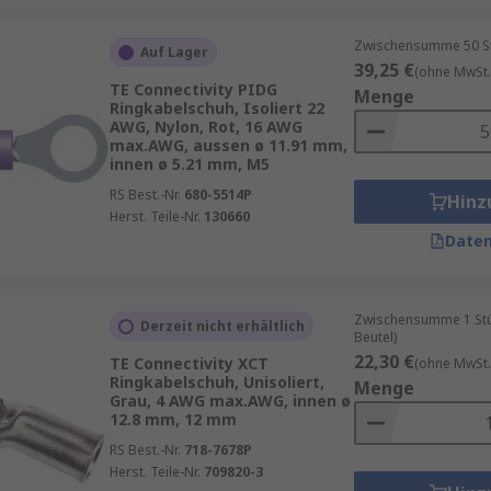
Zwischensumme 50 Stüc
Auf Lager
39,25 €
(ohne MwSt.
TE Connectivity PIDG
Menge
Ringkabelschuh, Isoliert 22
AWG, Nylon, Rot, 16 AWG
max.AWG, aussen ø 11.91 mm,
innen ø 5.21 mm, M5
RS Best.-Nr.
680-5514P
Hinz
Herst. Teile-Nr.
130660
Daten
Zwischensumme 1 Stück
Derzeit nicht erhältlich
Beutel)
22,30 €
TE Connectivity XCT
(ohne MwSt.
Ringkabelschuh, Unisoliert,
Menge
Grau, 4 AWG max.AWG, innen ø
12.8 mm, 12 mm
RS Best.-Nr.
718-7678P
Herst. Teile-Nr.
709820-3