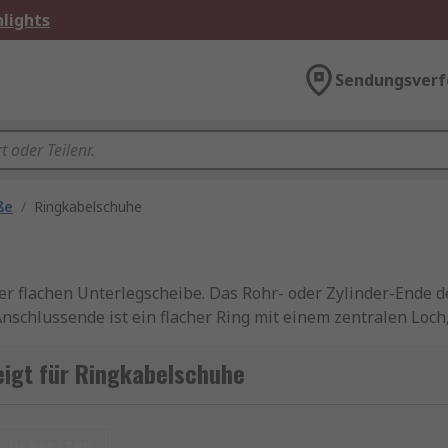
lights
Sendungsverf
ße
/
Ringkabelschuhe
er flachen Unterlegscheibe. Das Rohr- oder Zylinder-Ende de
nschlussende ist ein flacher Ring mit einem zentralen Loch,
oder nicht isoliert. Ein elektrischer Crimp ist eine lötfrei
en an Schrauben und Bolzen.
igt für Ringkabelschuhe
itätsprodukte von Marken wie
TE Connectivity
,
Klauke
,
JST
,
enen professionellen Marke. Wir bieten gängige Größen wi
urücksetzen