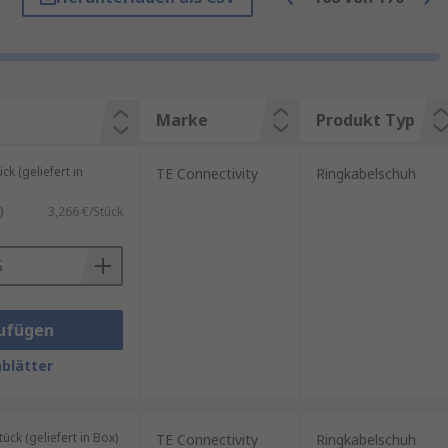
 für eine kostenfreie Lieferung
e mit unserem
RS Purchasing
 & Spleiße
.
Marke
Produkt Typ
 (geliefert in
TE Connectivity
Ringkabelschuh
)
3,266 €/Stück
ufügen
 oder AWG (amerikanische
blätter
epasst werden. Die Größe des
k (geliefert in Box)
TE Connectivity
Ringkabelschuh