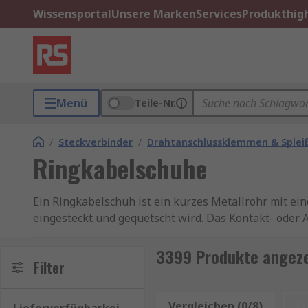
Wissensportal
Unsere Marken
Services
Produkthigh
Menü
Teile-Nr.
/
Steckverbinder
/
Drahtanschlussklemmen & Splei
Ringkabelschuhe
Ein Ringkabelschuh ist ein kurzes Metallrohr mit ein
eingesteckt und gequetscht wird. Das Kontakt- oder A
Schraube verbunden ist. Ringkabelschuhe sind isoliert 
Ringkabelschuhe dienen zum Anschließen von Dräht
3399 Produkte angeze
Filter
Unser Sortiment an Ringkabelschuhen enthält Qual
Quetschkabelschuhe von RS PRO
, unserer hauseig
Vergleichen (0/8)
Z