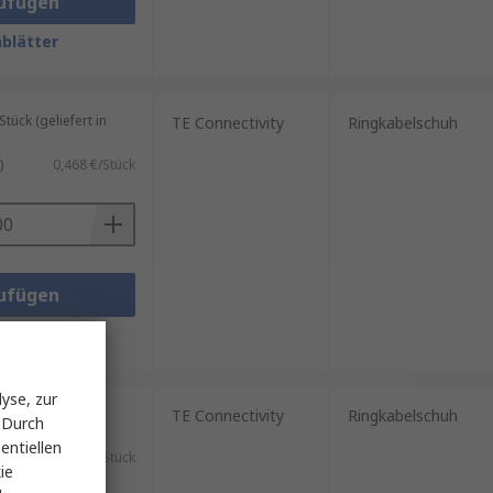
ufügen
blätter
ück (geliefert in
TE Connectivity
Ringkabelschuh
)
0,468 €/Stück
ufügen
blätter
yse, zur
 (geliefert in
TE Connectivity
Ringkabelschuh
 Durch
entiellen
2,56 €/Stück
ie