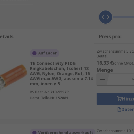
ieferung am nächsten Werktag sowie zum Mindestbestellwert
der Ansprechpartner für Ihren Einkauf Ihrer Kabelringschuh
ie
Gabelkabelschuhe
oder generell
Drahtanschlussklemmen
etails
Preis pro:
Zwischensumme 5 Stück
Auf Lager
Beutel)
16,33 €
TE Connectivity PIDG
(ohne MwSt.
Ringkabelschuh, Isoliert 18
Menge
AWG, Nylon, Orange, Rot, 16
AWG max.AWG, aussen ø 7.14
mm, innen ø 5
RS Best.-Nr.
710-5597P
Herst. Teile-Nr.
152881
Hinz
 von Ringgrößen und Drahtgrößen. CSA (Querschnittsfläche)
Daten
. Die Größe der Litze muss angemessen der Stromstärke ang
en angepasst, üblicherweise mit metrischen Messwerten.
Zwischensumme 10 Stüc
Vorübergehend ausverkauft