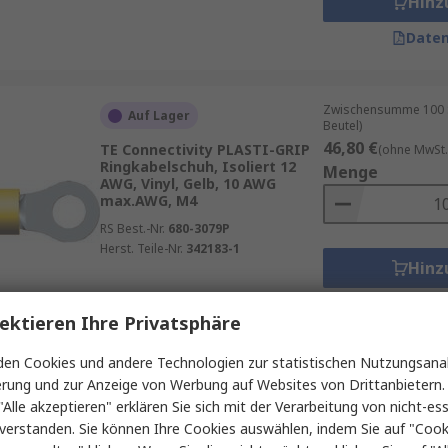
Hinz
Daten
Zwischensumme 100 St
Auf Lager
Beutel)
46,80 €
TE Connectivity PLASTI-GRIP
(ohne MwSt.
Ringkabelschuh, Isoliert 12
Menge
AWG, Vinyl, Gelb, 10 AWG
max.AWG, M4
RS Best.-Nr.
680-3079P
Herst. Teile-Nr.
342183-1
Hinz
Daten
ektieren Ihre Privatsphäre
en Cookies und andere Technologien zur statistischen Nutzungsanal
Zwischensumme 1 Stück
Auf Lager
erung und zur Anzeige von Werbung auf Websites von Drittanbietern.
Beutel)
"Alle akzeptieren" erklären Sie sich mit der Verarbeitung von nicht-ess
2,56 €
TE Connectivity DG STRATO-
(ohne MwSt.)
verstanden. Sie können Ihre Cookies auswählen, indem Sie auf "Cook
THERM Ringkabelschuh,
Menge