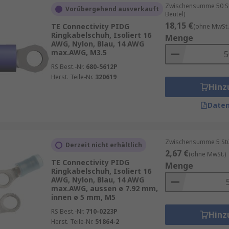
Zwischensumme 50 Stü
Vorübergehend ausverkauft
Beutel)
18,15 €
TE Connectivity PIDG
(ohne MwSt.
Ringkabelschuh, Isoliert 16
Menge
AWG, Nylon, Blau, 14 AWG
max.AWG, M3.5
RS Best.-Nr.
680-5612P
Herst. Teile-Nr.
320619
Hinz
Daten
Zwischensumme 5 Stück
Derzeit nicht erhältlich
2,67 €
(ohne MwSt.)
TE Connectivity PIDG
Menge
Ringkabelschuh, Isoliert 16
AWG, Nylon, Blau, 14 AWG
max.AWG, aussen ø 7.92 mm,
innen ø 5 mm, M5
RS Best.-Nr.
710-0223P
Hinz
Herst. Teile-Nr.
51864-2