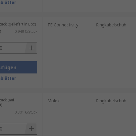
blätter
k (geliefert in Box)
TE Connectivity
Ringkabelschuh
)
0,949 €/Stück
ufügen
blätter
ück (auf
Molex
Ringkabelschuh
t)
0,301 €/Stück