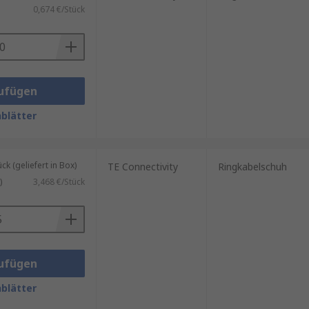
. Farbcodierung wird verwendet,
0,674 €/Stück
ufügen
blätter
rbunden. Nicht isolierte
 (geliefert in Box)
TE Connectivity
Ringkabelschuh
der sind Spezialwerkzeuge
)
3,468 €/Stück
ufügen
blätter