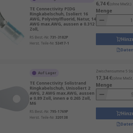
N 46237 ist die beliebteste Art von Crimp-Anschlussklemme
6,74 €
(ohne MwSt.)
TE Connectivity PIDG
Menge
Ringkabelschuh, Isoliert 16
AWG, Polyvinylfluorid, Natur, 14
AWG max.AWG, aussen ø 0.312
Zoll,
RS Best.-Nr.
731-3182P
Hinz
Herst. Teile-Nr.
53417-1
Daten
denen Herstellern erhältlich.
d größer. Sie werden mit größeren Bolzen und Schrauben ve
Zwischensumme 5 Stück
fnahme von größerer Litze. Für diese Hochleistungs-Verbin
Auf Lager
17,34 €
(ohne MwSt.
TE Connectivity Solistrand
Menge
Ringkabelschuh, Unisoliert 2
eten wir an?
AWG, 2 AWG max.AWG, aussen
ø 0.89 Zoll, innen ø 0.265 Zoll,
M6
RS Best.-Nr.
795-1769P
Hinz
Herst. Teile-Nr.
320138
Daten