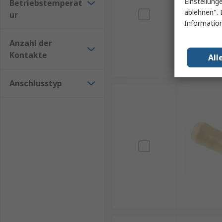
Einstellung
Betriebstemperat
ablehnen". 
ur
Information
Anzahl der
Kontakte
All
Anschlusstyp