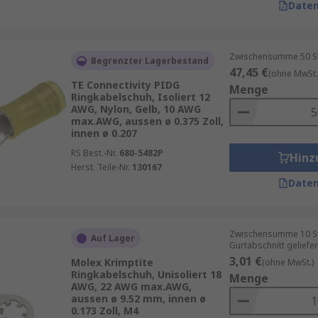
Daten
Zwischensumme 50 Stüc
Begrenzter Lagerbestand
47,45 €
(ohne MwSt.
TE Connectivity PIDG
Menge
Ringkabelschuh, Isoliert 12
AWG, Nylon, Gelb, 10 AWG
max.AWG, aussen ø 0.375 Zoll,
innen ø 0.207
RS Best.-Nr.
680-5482P
Hinz
Herst. Teile-Nr.
130167
Daten
Zwischensumme 10 St
Auf Lager
Gurtabschnitt geliefer
3,01 €
Molex Krimptite
(ohne MwSt.)
Ringkabelschuh, Unisoliert 18
Menge
AWG, 22 AWG max.AWG,
aussen ø 9.52 mm, innen ø
0.173 Zoll, M4