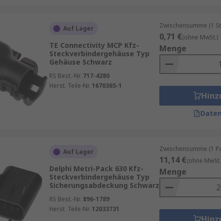
Zwischensumme (1 St
Auf Lager
0,71 €
(ohne MwSt.)
TE Connectivity MCP Kfz-
Menge
Steckverbindergehäuse Typ
Gehäuse Schwarz
RS Best.-Nr.
717-4280
Herst. Teile-Nr.
1670365-1
Hinz
Daten
Zwischensumme (1 Pac
Auf Lager
11,14 €
(ohne MwSt.
Delphi Metri-Pack 630 Kfz-
Menge
Steckverbindergehäuse Typ
Sicherungsabdeckung Schwarz
RS Best.-Nr.
896-1789
Herst. Teile-Nr.
12033731
Hinz