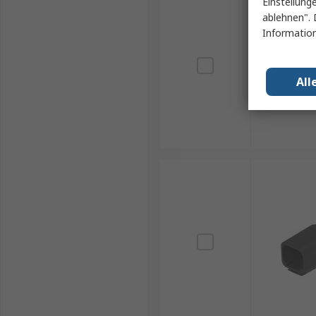
Einstellung
ablehnen". 
Information
All