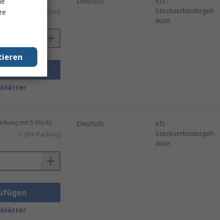
Deutsch
Kfz-
le
Steckverbindergeh
re
)
2,964 €/Stück
äuse
tieren
ufügen
blätter
kung mit 5 Stück)
Deutsch
Kfz-
Steckverbindergeh
7,29 €/Packung
äuse
ufügen
blätter