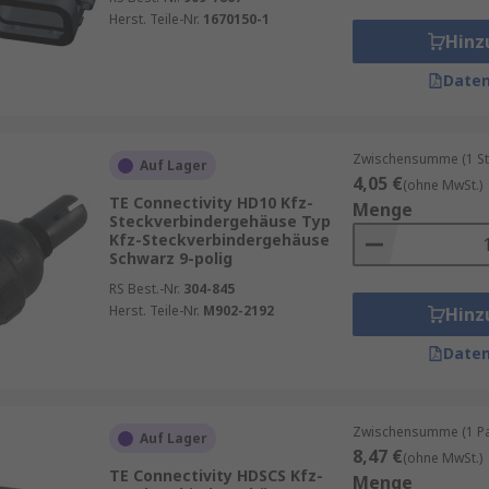
Herst. Teile-Nr.
1670150-1
Hinz
Daten
Zwischensumme (1 St
Auf Lager
4,05 €
(ohne MwSt.)
TE Connectivity HD10 Kfz-
Menge
Steckverbindergehäuse Typ
Kfz-Steckverbindergehäuse
Schwarz 9-polig
RS Best.-Nr.
304-845
Herst. Teile-Nr.
M902-2192
Hinz
Daten
Zwischensumme (1 Pac
Auf Lager
8,47 €
(ohne MwSt.)
TE Connectivity HDSCS Kfz-
Menge