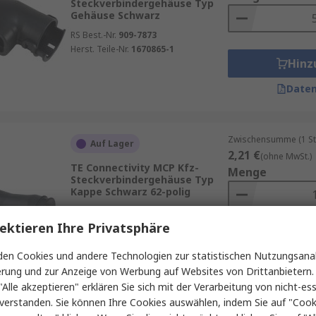
Steckverbindergehäuse Typ
Gehäuse Schwarz
RS Best.-Nr.
909-7873
Herst. Teile-Nr.
1670865-1
Hinz
Daten
Zwischensumme (1 St
Auf Lager
2,21 €
(ohne MwSt.)
TE Connectivity MCP Kfz-
Menge
Steckverbindergehäuse Typ
Kappe Schwarz 62-polig
RS Best.-Nr.
717-4565
ektieren Ihre Privatsphäre
Herst. Teile-Nr.
1418882-1
Hinz
en Cookies und andere Technologien zur statistischen Nutzungsanal
Daten
erung und zur Anzeige von Werbung auf Websites von Drittanbietern.
"Alle akzeptieren" erklären Sie sich mit der Verarbeitung von nicht-ess
verstanden. Sie können Ihre Cookies auswählen, indem Sie auf "Cook
Zwischensumme (1 Beu