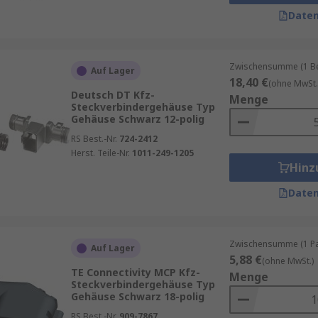
Daten
ereichen der Automobilindustrie eingesetzt. Sie finden An
rbindungen, die für die Steuerung und Überwachung des Moto
Zwischensumme (1 Beu
Auf Lager
ehäuse sorgen dafür, dass die Stromversorgung der Scheinw
18,40 €
(ohne MwSt.
Deutsch DT Kfz-
Menge
Steckverbindergehäuse Typ
 in Klimaanlagen sind oft starken Temperaturschwankungen
Gehäuse Schwarz 12-polig
RS Best.-Nr.
724-2412
e Fahrzeuge sind mit zahlreichen elektronischen Assistenzs
Herst. Teile-Nr.
1011-249-1205
Hinz
sind. Kfz-Steckverbindergehäuse gewährleisten, dass diese
Daten
wicklungen
Zwischensumme (1 Pac
Auf Lager
alisierung in der Automobilindustrie werden Kfz-Steckverbi
5,88 €
(ohne MwSt.)
ahrzeugen steigen, insbesondere bei Elektrofahrzeugen, die
TE Connectivity MCP Kfz-
Menge
Steckverbindergehäuse Typ
 Materialien und Technologien ermöglichen die Entwicklun
Gehäuse Schwarz 18-polig
rungen gerecht werden.
RS Best.-Nr.
909-7867