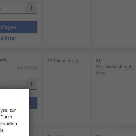
ufügen
blätter
ück)
TE Connectivity
Kfz-
Steckverbindergeh
2,21 €/Stück
äuse
ufügen
yse, zur
blätter
 Durch
entiellen
ie
tel mit 5 Stück)