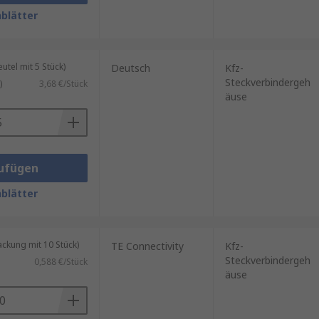
blätter
wendung in:
rs verantwortlich sind.
tel mit 5 Stück)
Deutsch
Kfz-
erfer und Rückleuchten unter
Steckverbindergeh
)
3,68 €/Stück
äuse
 ausgesetzt, was den Einsatz von
ystemen ausgestattet, die auf
ufügen
 Systeme jederzeit
blätter
kung mit 10 Stück)
TE Connectivity
Kfz-
ndergehäuse immer wichtiger. Die
Steckverbindergeh
0,588 €/Stück
 eine zuverlässige und
äuse
g von noch robusteren und