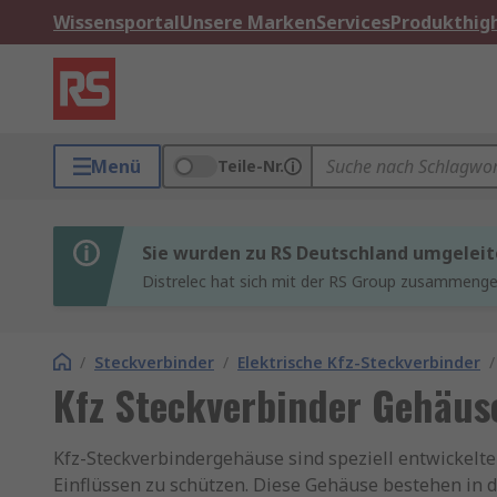
Wissensportal
Unsere Marken
Services
Produkthigh
Menü
Teile-Nr.
Sie wurden zu RS Deutschland umgeleit
Distrelec hat sich mit der RS Group zusammenges
/
Steckverbinder
/
Elektrische Kfz-Steckverbinder
/
Kfz Steckverbinder Gehäus
Kfz-Steckverbindergehäuse sind speziell entwickelt
Einflüssen zu schützen. Diese Gehäuse bestehen in d