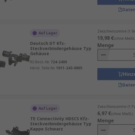
Daten
Zwischensumme (1 Beu
Auf Lager
19,98 €
(ohne MwSt.
Deutsch DT Kfz-
Menge
Steckverbindergehäuse Typ
Gehäuse
RS Best.-Nr.
724-2400
Herst. Teile-Nr.
1011-243-0805
Hinz
Daten
Zwischensumme (1 Pac
Auf Lager
6,97 €
(ohne MwSt.)
TE Connectivity HDSCS Kfz-
Menge
Steckverbindergehäuse Typ
Kappe Schwarz