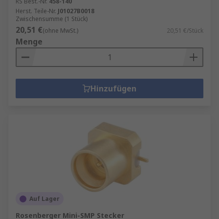
RS Best.-Nr.
458-140
Herst. Teile-Nr.
J01027B0018
Zwischensumme (1 Stück)
20,51 €
(ohne MwSt.)
20,51 €/Stück
Menge
Hinzufügen
Auf Lager
Rosenberger Mini-SMP Stecker