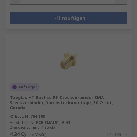
Auswahl getroffen wird:
Betriebsfrequenz
Hinzufügen
Betriebsbedingungen
Spannung
Montageart
Anschlussart
Packungsgröße
Stecker- oder Buchsenkontakt
Auf Lager
Taoglas HT Buchse RF-Steckverbinder SMA-
Steckverbinder, Durchsteckmontage, 50 Ω Lot,
Gerade
RS Best.-Nr.
764-103
Herst. Teile-Nr.
PCB.SMAFSTJ.A.HT
Zwischensumme (1 Stück)
4,34 €
(ohne MwSt.)
4,34 €/Stück