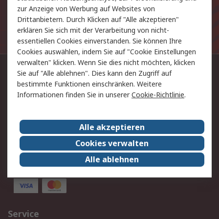
zur Anzeige von Werbung auf Websites von
Drittanbietern. Durch Klicken auf "Alle akzeptieren"
Die personenbezogenen Daten, die Sie uns bei
erklären Sie sich mit der Verarbeitung von nicht-
Anmeldung zur Verfügung stellen, werden gemäß der
essentiellen Cookies einverstanden. Sie können Ihre
Datenschutzerklärung
verarbeitet.
Cookies auswählen, indem Sie auf "Cookie Einstellungen
verwalten" klicken. Wenn Sie dies nicht möchten, klicken
Kontaktieren Sie uns:
Sie auf "Alle ablehnen". Dies kann den Zugriff auf
bestimmte Funktionen einschränken. Weitere
+49 (0) 69 5800 14 234
Informationen finden Sie in unserer
Cookie-Richtlinie
.
Per E-Mail unter Kontakt
Alle akzeptieren
Sie finden uns auch auf:
Cookies verwalten
Alle ablehnen
Wir akzeptieren:
Service