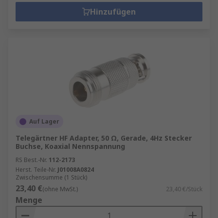
verschiedene Kabeltypen, Anschlussarten,
Hinzufügen
Montagearten usw.
SMA-Steckverbinder – erhältlich in
Standard- und Subminiaturgrößen, in einer
Vielzahl von verschiedenen Montage- und
Anschlussarten
HF- und Koax-Adapter – ermöglichen die
Verbindung verschiedener Kabeltypen und
sind mit verschiedenen Impedanzwerten,
Kontaktbeschichtung, Betriebsfrequenzen
Auf Lager
usw. erhältlich.
Telegärtner HF Adapter, 50 Ω, Gerade, 4Hz Stecker
Buchse, Koaxial Nennspannung
Auswahl von HF- und
RS Best.-Nr.
112-2173
Koaxialsteckverbindern
Herst. Teile-Nr.
J01008A0824
Zwischensumme (1 Stück)
23,40 €
(ohne MwSt.)
23,40 €/Stück
Bei diesen Komponenten müssen unbedingt die
Menge
folgenden Informationen vorliegen, bevor eine