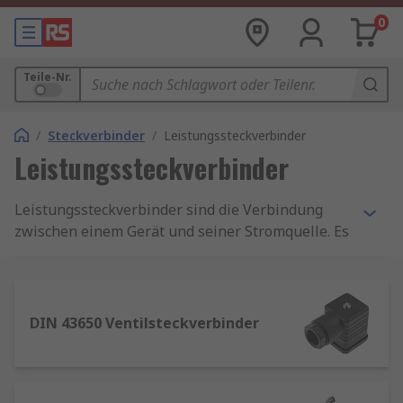
0
Teile-Nr.
/
Steckverbinder
/
Leistungssteckverbinder
Leistungssteckverbinder
Leistungssteckverbinder sind die Verbindung
zwischen einem Gerät und seiner Stromquelle. Es
gibt zwei Haupttypen von
Stromversorgungssteckverbindern – für den
privaten und industriellen Einsatz.
DIN 43650 Ventilsteckverbinder
Leistungssteckverbinder führen entweder
Wechselstrom oder Gleichstrom. Über die AC-
Anschlüsse kann ein Gerät direkt an eine
Stromversorgung angeschlossen werden. DC-