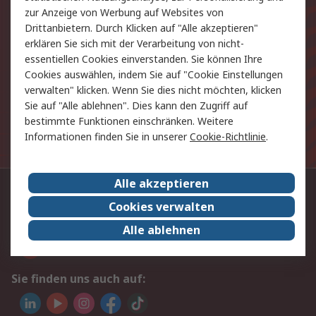
zur Anzeige von Werbung auf Websites von
Produkte und Angebote
Drittanbietern. Durch Klicken auf "Alle akzeptieren"
erklären Sie sich mit der Verarbeitung von nicht-
E-Mail-Anschrift
essentiellen Cookies einverstanden. Sie können Ihre
Cookies auswählen, indem Sie auf "Cookie Einstellungen
Anmelden
verwalten" klicken. Wenn Sie dies nicht möchten, klicken
Sie auf "Alle ablehnen". Dies kann den Zugriff auf
bestimmte Funktionen einschränken. Weitere
Die personenbezogenen Daten, die Sie uns bei
Anmeldung zur Verfügung stellen, werden gemäß der
Informationen finden Sie in unserer
Cookie-Richtlinie
.
Datenschutzerklärung
verarbeitet.
Alle akzeptieren
Kontaktieren Sie uns:
Cookies verwalten
+49 (0) 69 5800 14 234
Alle ablehnen
Per E-Mail unter Kontakt
Sie finden uns auch auf: