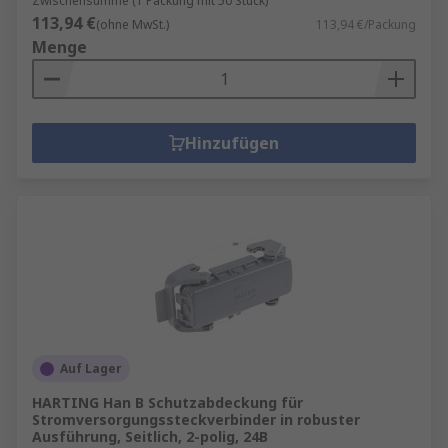
Zwischensumme (1 Packung mit 50 Stück)
einen oder mehrere Batterien an ein
113,94 €
(ohne MwSt.)
113,94 €/Packung
elektrisch betriebenes Gerät
Menge
anzuschließen, ohne dass alle einzeln
angeschlossen werden müssen.
Hinzufügen
Auf Lager
HARTING Han B Schutzabdeckung für
Stromversorgungssteckverbinder in robuster
Ausführung, Seitlich, 2-polig, 24B