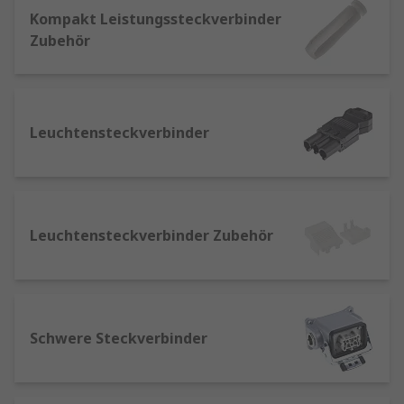
ausgestattet, um zu verhindern, dass
Kompakt Leistungssteckverbinder
Personen mit dem Metallsteckverbinder in
Zubehör
Kontakt kommen. Diese
Leistungssteckverbinder sind in
verschiedenen Typen und Ausführungen
für verschiedene Klemmenausführungen
Leuchtensteckverbinder
erhältlich.
DC-Stecker
: erhältlich in verschiedenen
Ausführungen, aber in der Regel in
zylindrischer Metallausführung, die in
einen bestimmten Stifttyp eingesteckt
Leuchtensteckverbinder Zubehör
werden können, der normalerweise mit
einem Transformatorstecker verwendet
wird. Sie werden auch als Koaxial-
Leistungssteckverbinder, Hülsen,
konzentrische Hülsen oder Spitzen-
Schwere Steckverbinder
Steckverbinder bezeichnet.
Gleichstrom-Leistungssteckverbinder
: