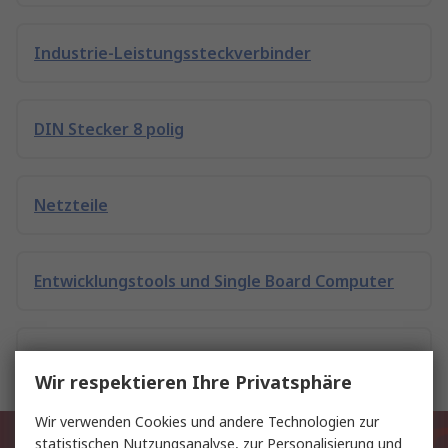
Industrie-Leistungssteckverbinder
DIN Stecker 8 polig
Netzteile
Entwicklungstools und Single Board Computer
Taschenlampen und Inspektionslampen
Wir respektieren Ihre Privatsphäre
Wir verwenden Cookies und andere Technologien zur
Exklusiv für Sie unsere neuesten
statistischen Nutzungsanalyse, zur Personalisierung und