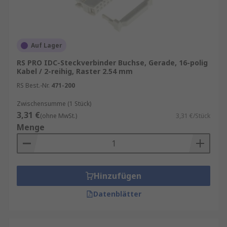
Anwendungsorte von IDC-Steckverbindern sind:
Niederspannungsanwendungen
Computerlaufwerk
Auf Lager
SSDs
RS PRO IDC-Steckverbinder Buchse, Gerade, 16-polig
Kabel / 2-reihig, Raster 2.54 mm
Smartphones
RS Best.-Nr.
471-200
Laptops
Zwischensumme (1 Stück)
Funktionsweise von IDC-Connector
3,31 €
(ohne MwSt.)
3,31 €/Stück
Menge
IDC-Stecker verwenden
Kaltverschweißungstechnologie. Die Klemme des
IDC-Steckverbinders drückt nach unten und
Hinzufügen
schneidet durch die Kabelisolierung. Während
dieses Prozesses wird ein erheblicher Druck
Datenblätter
ausgeübt, der diese Kaltschweißung erzeugt.
Einige IDC-Steckverbinder verfügen außerdem
über eine Zugentlastung, die zum Schutz der