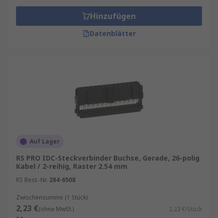
Beschaffungslösungen von IDC-Connector mit
unseren
RS Procurement Solutions
.
Hinzufügen
Datenblätter
Auf Lager
RS PRO IDC-Steckverbinder Buchse, Gerade, 26-polig
Kabel / 2-reihig, Raster 2.54 mm
RS Best.-Nr.
284-6508
Zwischensumme (1 Stück)
2,23 €
(ohne MwSt.)
2,23 €/Stück