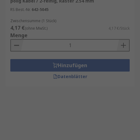
polig Kabel / 2-reihig, Raster 2.54 mm
RS Best.-Nr.
642-5045
Zwischensumme (1 Stück)
4,17 €
(ohne MwSt.)
4,17 €/Stück
Menge
Hinzufügen
Datenblätter