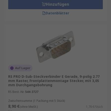
mit Drähten um die Kontaktstifte der
Hinzufügen
Steckverbinder herum.
Datenblätter
Entdecken Sie außerdem weitere relevante
Produkte für Ihren Bedarf, wie
D-Sub-Gehäuse
,
D-Sub-Kontakte
und
D-Sub-Steckverbinder-
Zubehör
.
Auf Lager
RS PRO D-Sub-Steckverbinder E Gerade, 9-polig 2.77
mm Raster, Frontplattenmontage Stecker, mit 3,05
mm Durchgangsbohrung
RS Best.-Nr.
544-3727
Zwischensumme (1 Packung mit 5 Stück)
8,90 €
(ohne MwSt.)
1,78 €/Stück