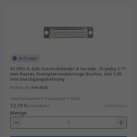
werden am häufigsten in der
Gebäudeverdrahtung für die
Stromverteilung verwendet, beispielsweise
für das Anschließen elektrischer Schalter
an das Stromnetz oder das Anschließen
wichtiger Geräte wie Öfen.
D-Sub mit Lötanschluss
– Wie die
Bezeichnung schon sagt, sind gelötete D-
Auf Lager
Sub-Steckverbinder und dafür ausgelegt,
RS PRO D-Sub-Steckverbinder B Gerade, 25-polig 2.77
mit Lötmetall und einem Lötkolben mit
mm Raster, Frontplattenmontage Buchse, mit 3,05
Platinen verbunden zu werden.
mm Durchgangsbohrung
D-Sub mit Federanschluss
– Diese
RS Best.-Nr.
544-3828
Verbinder stellen eine elektrische
Zwischensumme (1 Packung mit 5 Stück)
Verbindung über Federanschlussklemmen
12,19 €
(ohne MwSt.)
2,438 €/Stück
an individuellen abisolierten Drähten oder
Menge
Kabeln her.
Wire-Wrap-D-Sub-Steckverbinder
– Das
Anschließen an Leiterplatten erfolgt hier