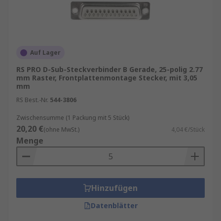
Drahtaufnahmesteckverbinder
anzuschließen.
IDC-D-Sub-Steckverbinder
(Schneidklemmkontakt)
– Sind dafür
Auf Lager
vorgesehen, eine Verbindung mit den
RS PRO D-Sub-Steckverbinder B Gerade, 25-polig 2.77
Leitern isolierter Kabel herzustellen, wobei
mm Raster, Frontplattenmontage Stecker, mit 3,05
es sich zumeist um ein Flachbandkabel
mm
handelt (ein Kabel mit vielen leitenden
RS Best.-Nr.
544-3806
Drähten, die parallel zueinander auf
Zwischensumme (1 Packung mit 5 Stück)
derselben flachen Ebene verlaufen).
20,20 €
(ohne MwSt.)
4,04 €/Stück
Verdrahtete D-Sub-Steckverbinder
–
Menge
Dies sind Steckverbinder mit bereits
angebrachten Drähten/Kabeln, die schon
anschlussfertig für Platinen erworben
werden.
Hinzufügen
D-Sub-Steckverbinder mit
Datenblätter
Schraubanschluss
– Diese Verbinder