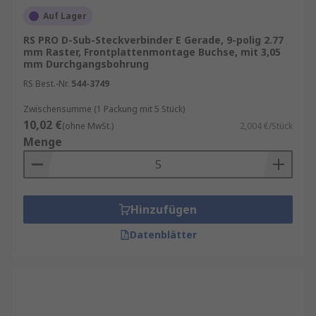
Ansprechpartner für Ihren Einkauf von D-Subs
Auf Lager
mit unseren
RS Purchasing Manager
.
RS PRO D-Sub-Steckverbinder E Gerade, 9-polig 2.77
mm Raster, Frontplattenmontage Buchse, mit 3,05
Erfahren Sie hier mehr über unsere eigene
mm Durchgangsbohrung
Marke RS PRO oder lesen Sie mehr zum Produkt
RS Best.-Nr.
544-3749
in unserem
D-Sub-Steckverbinderratgeber
.
Zwischensumme (1 Packung mit 5 Stück)
Unsere Sub-D-Vielfalt
10,02 €
(ohne MwSt.)
2,004 €/Stück
Menge
Leiterplatten-D-Sub-Steckverbinder
–
Speziell entwickelte D-Sub-Steckverbinder
mit integrierten Lötpunkten zur
Unterstützung der Montage des
Hinzufügen
Steckverbinders auf Leiterplatten.
Datenblätter
Crimp-Sub-D-Steckverbinder
– Eignen
sich dazu, mehrere Drähte an einem
einzelnen aufnahmefähigen Steckverbinder
zu befestigen. Sie können auch verwendet
werden, um große Kabel an Standard-