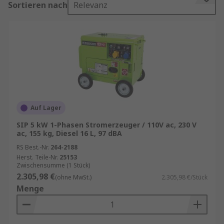
Sortieren nach
Relevanz
Unser Sortiment enthält Qualitätsprodukte von
Marken wie
SIP
und
Villiers
. RS ist Ihr
Ansprechpartner für das
Beschaffungsmanagement Ihrer Generatoren mit
unseren
RS Procurement Solutions
.
Informationen zur spätesten Bestelluhrzeit für
eine garantierte Lieferung am nächsten Werktag
Auf Lager
sowie zum Mindestbestellwert für eine
SIP 5 kW 1-Phasen Stromerzeuger / 110V ac, 230 V
kostenfreie Lieferung finden Sie auf der
ac, 155 kg, Diesel 16 L, 97 dBA
jeweiligen Produktseite.
RS Best.-Nr.
264-2188
Herst. Teile-Nr.
25153
Anwendungen Generatoren
Zwischensumme (1 Stück)
2.305,98 €
(ohne MwSt.)
2.305,98 €/Stück
Generatoren sind eine ideale Lösung für den
Menge
gewerblichen und privaten Gebrauch. Diese
tragbaren Geräte sind ideal für den Einsatz mit
Elektrowerkzeugen auf Baustellen, für den