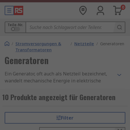
0
Teile-Nr.
/
Stromversorgungen &
/
Netzteile
/
Generatoren
Transformatoren
Generatoren
Ein Generator, oft auch als Netzteil bezeichnet,
wandelt mechanische Energie in elektrische
Energie um. Dabei kommen verschiedene
Technologien zum Einsatz – von Diesel- und
10 Produkte angezeigt für Generatoren
Benzinmotoren bis hin zu modernen Inverter-
Systemen. Netzteile hingegen sind elektronische
Geräte, die elektrische Energie in die benötigte
Filter
Spannung und Stromstärke umwandeln, um
empfindliche Geräte sicher zu betreiben.