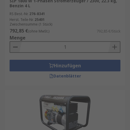
SIP 1800 W 1-Phasen Stromerzeuger / 230V, 22.3 kg,
Benzin 4 L
Flexibilität
: Mobile Geräte für Baustellen,
RS Best.-Nr.
Camping oder Gartenarbeit.
276-8341
Herst. Teile-Nr.
25401
Sicherheit
: Schutz vor
Zwischensumme (1 Stück)
792,85 €
Produktionsausfällen und Datenverlust.
(ohne MwSt.)
792,85 €/Stück
Menge
Vielfältige Einsatzmöglichkeiten
: Von
kleinen Benzinaggregaten bis zu großen
Dieselgeneratoren.
Hinzufügen
Generatoren kaufen
Datenblätter
Leistung
: Berechnen Sie den Strombedarf
Ihrer Geräte.
Laufzeit
: Je nach Einsatzdauer den
passenden Tank wählen.
Lautstärke
: Für Wohngebiete sind leise
Modelle empfehlenswert.