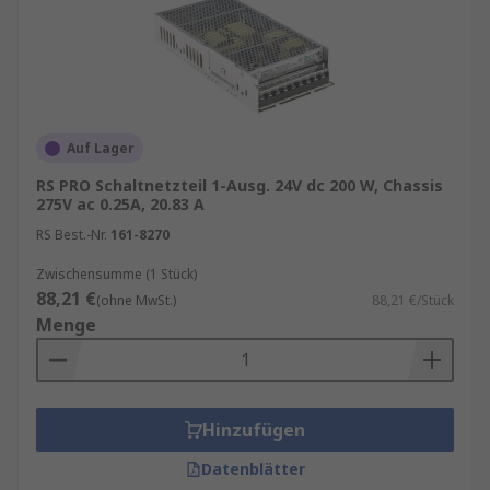
24V-Steuerung?
Das Netzteil sollte 24V
Ausgangsspannung liefern und ausreichend
Leistung für alle angeschlossenen Komponenten
bereitstellen.
Wann sollte man ein Schaltnetzteil 12V
Auf Lager
wählen?
Ein Schaltnetzteil 12V eignet sich für
elektronische Geräte, LED-Systeme, Sensoren
RS PRO Schaltnetzteil 1-Ausg. 24V dc 200 W, Chassis
275V ac 0.25A, 20.83 A
und weitere Anwendungen mit 12V-
Betriebsspannung.
RS Best.-Nr.
161-8270
Zwischensumme (1 Stück)
Wie findet man ein kompatibles
88,21 €
(ohne MwSt.)
88,21 €/Stück
Schaltnetzteil für meine Anlage?
Vergleichen
Menge
Sie Spannung, Strombedarf, Anschlussart,
Einbaumaße und gegebenenfalls die
Anforderungen des Herstellers Ihrer Anlage.
Hinzufügen
Datenblätter