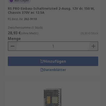
Auf Lager
Schaltnetzteil 12V kaufen
RS PRO Einbau-Schaltnetzteil 2-Ausg. 12V dc 150 W,
Chassis 370V ac 12.5A
Beim Kauf eines Schaltnetzteils 12V sollten Sie
RS Best.-Nr.
262-9110
insbesondere auf Ausgangsspannung,
Zwischensumme (1 Stück)
Ausgangsstrom, Leistung, Bauform und
28,93 €
(ohne MwSt.)
28,93 €/Stück
Montageart achten. Je nach Einsatzbereich
Menge
können außerdem Schutzfunktionen gegen
Überlastung, Kurzschluss oder Überspannung
relevant sein. Für Anwendungen in Maschinen,
Steuerungen oder elektronischen Systemen
Hinzufügen
empfiehlt sich die Auswahl eines Modells, das
Datenblätter
ausreichend Leistungsreserven für einen
zuverlässigen Dauerbetrieb bietet.
Schaltnetzteil 24V für industrielle
Anwendungen