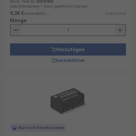
Herst. Teile-Nr.
IE0324SH
Hier finden Sie
Zubehör für einen DC/AC-
Zwischensumme 1 Stück (geliefert in Stange)
Wandler
9,36 €
(ohne MwSt.)
9,36 €/Stück
Menge
Hinzufügen
Datenblätter
Nur noch Restbestände