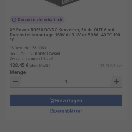
Derzeit nicht erhältlich
XP Power RDF50 DC/DC Konverter, 5V dc OUT 6 mA
Durchsteckmontage 160V dc 3 kV dc 50 W -40 °C 100
°C
RS Best.-Nr.
172-3083
Herst. Teile-Nr.
RDF5072WS05
Zwischensumme (1 Stück)
128,45 €
(ohne MwSt.)
128,45 €/Stück
Menge
Hinzufügen
Datenblätter