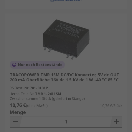
Vorteile moderner
Gleichspannungswandlern
Der Einsatz hochwertiger DC/DC‑Konverter
bringt zahlreiche Vorteile:
Hoher Wirkungsgrad – reduziert
Energieverluste und Wärmeentwicklung
Nur noch Restbestände
Kompakte Bauform – ideal für
TRACOPOWER TMR 1SM DC/DC Konverter, 5V dc OUT
platzkritische Designs
200 mA Oberfläche 36V dc 1.5 kV dc 1 W -40 °C 85 °C
RS Best.-Nr.
781-3131P
Stabile Ausgangsspannung – auch bei Last‑
Herst. Teile-Nr.
TMR 1-2411SM
und Eingangsschwankungen
Zwischensumme 1 Stück (geliefert in Stange)
10,76 €
Schutzfunktionen – Überstrom‑,
(ohne MwSt.)
10,76 €/Stück
Menge
Überspannungs‑ und Kurzschlussschutz
Zuverlässigkeit & lange Lebensdauer