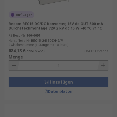
Auf Lager
Recom REC15 DC/DC Konverter, 15V dc OUT 500 mA
Durchsteckmontage 72V 2 kV dc 15 W -40 °C 71 °C
RS Best.-Nr.
166-6691
Herst. Teile-Nr.
REC15-2415DZ/H2/M
Zwischensumme (1 Stange mit 10 Stück)
684,18 €
(ohne MwSt.)
684,18 €/Stange
Menge
Hinzufügen
Datenblätter