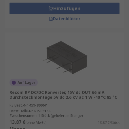
Dank moderner Schaltreglertechnologien lassen
Hinzufügen
sich selbst anspruchsvolle Anwendungen
effizient realisieren.
Datenblätter
DC/DC‑Konverter kaufen
Bei der Auswahl des passenden Produkts sollten
folgende technische Parameter berücksichtigt
werden:
Eingangsspannungsbereich
Ausgangsspannung und Ausgangsstrom
Auf Lager
Leistungsbedarf (Watt)
Recom RP DC/DC Konverter, 15V dc OUT 66 mA
Durchsteckmontage 5V dc 2.6 kV ac 1 W -40 °C 85 °C
Isolationsanforderungen
RS Best.-Nr.
459-8006P
Wirkungsgrad
Herst. Teile-Nr.
RP-0515S
Zwischensumme 1 Stück (geliefert in Stange)
Zulässiger Temperaturbereich
13,87 €
(ohne MwSt.)
13,87 €/Stück
Gehäuseform und Montageart (SIP, DIP,