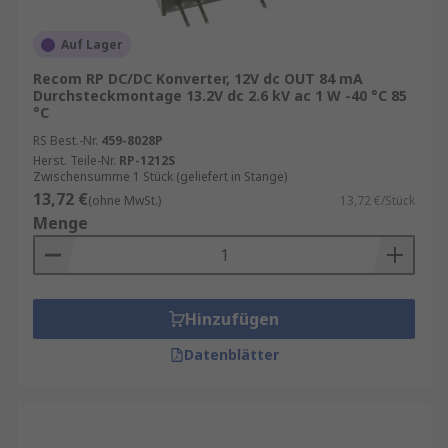
Auf Lager
Recom RP DC/DC Konverter, 12V dc OUT 84 mA
Durchsteckmontage 13.2V dc 2.6 kV ac 1 W -40 °C 85
°C
RS Best.-Nr.
459-8028P
Herst. Teile-Nr.
RP-1212S
Zwischensumme 1 Stück (geliefert in Stange)
13,72 €
(ohne MwSt.)
13,72 €/Stück
Menge
Hinzufügen
Datenblätter