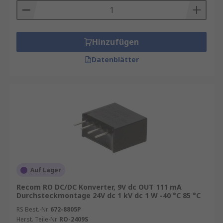
Hinzufügen
Datenblätter
Auf Lager
Recom RO DC/DC Konverter, 9V dc OUT 111 mA
Durchsteckmontage 24V dc 1 kV dc 1 W -40 °C 85 °C
RS Best.-Nr.
672-8805P
Herst. Teile-Nr.
RO-2409S