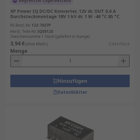
Begrenzter Lagerbestand
mit unseren
RS Procurement Solutions
.
XP Power IQ DC/DC Konverter, 12V dc OUT 0.6 A
Durchsteckmontage 18V 1 kV dc 1 W -40 °C 85 °C
Ein DC/DC‑Wandler wandelt eine vorhandene
Gleichspannung (z. B. 12 V oder 24 V) in eine
RS Best.-Nr.
122-7027P
Herst. Teile-Nr.
IQ0512S
andere Gleichspannung (z. B. 5 V, ±15 V oder 3,3
Zwischensumme 1 Stück (geliefert in Stange)
V) um. Dabei kann die Ausgangsspannung
3,94 €
(ohne MwSt.)
3,94 €/Stück
herabgesetzt (Buck), hochgesetzt (Boost) oder
Menge
invertiert werden. Moderne
Gleichspannungswandler arbeiten mit hohen
Wirkungsgraden und sind auf minimale Verluste
ausgelegt, was sie ideal für energieeffiziente
Hinzufügen
Anwendungen macht.
Datenblätter
Typische Einsatzbereiche sind:
Industrielle Steuerungen
Schaltnetzteile
Sensorik und Messtechnik