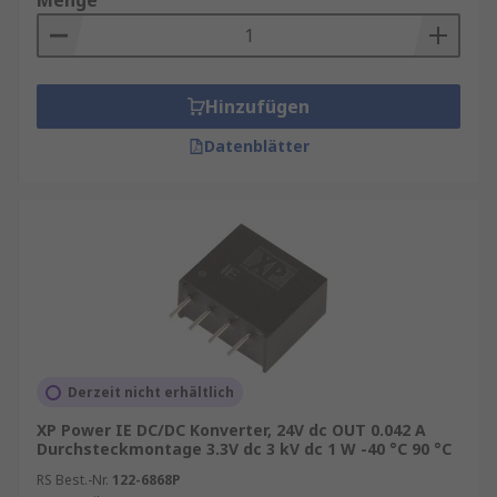
Menge
SMD)
Je nach Einsatzumgebung spielen auch
Normen und Zulassungen eine wichtige
Rolle, etwa für Medizin‑ oder
Hinzufügen
Bahnanwendungen.
Datenblätter
DC DC‑Wandler für industrielle und
professionelle Anwendungen
Industrie‑taugliche DC DC‑Wandler sind speziell
für
raue Umgebungen
ausgelegt. Sie bieten
erweiterte Temperaturbereiche, erhöhte
Vibrationsfestigkeit und eine konstante
Performance auch bei langfristigem
Derzeit nicht erhältlich
Dauerbetrieb. Durch ihre hohe Qualität sind sie
XP Power IE DC/DC Konverter, 24V dc OUT 0.042 A
ideal für kritische Anwendungen, bei denen ein
Durchsteckmontage 3.3V dc 3 kV dc 1 W -40 °C 90 °C
Ausfall nicht tolerierbar ist.
RS Best.-Nr.
122-6868P