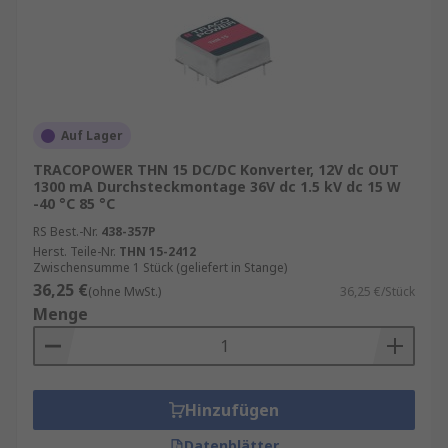
Nicht isolierte DC/DC‑Wandler
: Nicht
isolierte DC/DC‑Wandler sind kompakt,
kosteneffizient und ideal für Anwendungen
mit gemeinsamer Masse. Sie werden häufig
auf Leiterplatten integriert und überzeugen
durch hohe Leistungsdichten.
Auf Lager
TRACOPOWER THN 15 DC/DC Konverter, 12V dc OUT
Step‑Down (Buck) und Step‑Up (Boost)
1300 mA Durchsteckmontage 36V dc 1.5 kV dc 15 W
Wandler
-40 °C 85 °C
RS Best.-Nr.
438-357P
Buck‑Wandler
: Reduzieren die
Herst. Teile-Nr.
THN 15-2412
Zwischensumme 1 Stück (geliefert in Stange)
Eingangsspannung auf ein niedrigeres
36,25 €
Niveau
(ohne MwSt.)
36,25 €/Stück
Menge
Boost‑Wandler
: Erhöhen die
Eingangsspannung auf ein höheres Niveau
Kombinierte Buck‑Boost‑Topologien ermöglichen
Hinzufügen
maximale Flexibilität bei schwankenden
Eingangsspannungen.
Datenblätter