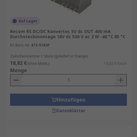
Automotive‑Elektronik
Medizingeräte
Auf Lager
IoT‑ und Embedded‑Systeme
Recom RS DC/DC Konverter, 5V dc OUT 400 mA
Typen von DC/DC‑Wandlern
Durchsteckmontage 18V dc 500 V ac 2 W -40 °C 85 °C
RS Best.-Nr.
473-5182P
Je nach Anwendung und Anforderung stehen
Zwischensumme 1 Stück (geliefert in Stange)
verschiedene Bauformen und
18,82 €
(ohne MwSt.)
18,82 €/Stück
Schaltungstopologien zur Verfügung:
Menge
Isolierte
DC/DC‑Converter:
Diese Wandler
bieten eine
galvanische Trennung
zwischen Ein‑ und Ausgang. Sie kommen
Hinzufügen
dort zum Einsatz, wo hohe
Sicherheitsanforderungen bestehen oder
Datenblätter
unterschiedliche Massepotenziale
vermieden werden müssen, z. B. in der
Industrie‑ und Medizintechnik.