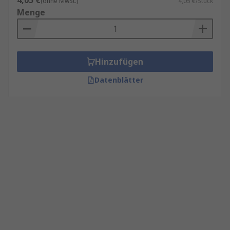
4,05 €
(ohne MwSt.)
4,05 €/Stück
Menge
Hinzufügen
Datenblätter