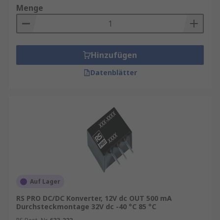
Hier finden Sie
Zubehör für einen DC/AC-
Menge
Wandler
Hinzufügen
Datenblätter
Auf Lager
RS PRO DC/DC Konverter, 12V dc OUT 500 mA
Durchsteckmontage 32V dc -40 °C 85 °C