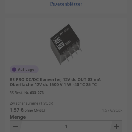
Dank moderner Schaltreglertechnologien lassen
Datenblätter
sich selbst anspruchsvolle Anwendungen
effizient realisieren.
DC/DC‑Konverter kaufen
Bei der Auswahl des passenden Produkts sollten
folgende technische Parameter berücksichtigt
werden:
Auf Lager
Eingangsspannungsbereich
RS PRO DC/DC Konverter, 12V dc OUT 83 mA
Ausgangsspannung und Ausgangsstrom
Oberfläche 12V dc 1500 V 1 W -40 °C 85 °C
Leistungsbedarf (Watt)
RS Best.-Nr.
633-273
Isolationsanforderungen
Zwischensumme (1 Stück)
1,57 €
Wirkungsgrad
(ohne MwSt.)
1,57 €/Stück
Menge
Zulässiger Temperaturbereich
Gehäuseform und Montageart (SIP, DIP,