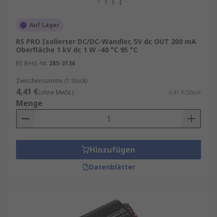
Automotive‑Elektronik
Medizingeräte
Auf Lager
IoT‑ und Embedded‑Systeme
RS PRO Isolierter DC/DC-Wandler, 5V dc OUT 200 mA
Oberfläche 1 kV dc 1 W -40 °C 95 °C
Typen von DC/DC‑Wandlern
RS Best.-Nr.
285-3136
Zwischensumme (1 Stück)
Je nach Anwendung und Anforderung stehen
4,41 €
(ohne MwSt.)
4,41 €/Stück
verschiedene Bauformen und
Menge
Schaltungstopologien zur Verfügung:
Isolierte
DC/DC‑Converter:
Diese Wandler
bieten eine
galvanische Trennung
Hinzufügen
zwischen Ein‑ und Ausgang. Sie kommen
dort zum Einsatz, wo hohe
Datenblätter
Sicherheitsanforderungen bestehen oder
unterschiedliche Massepotenziale
vermieden werden müssen, z. B. in der
Industrie‑ und Medizintechnik.