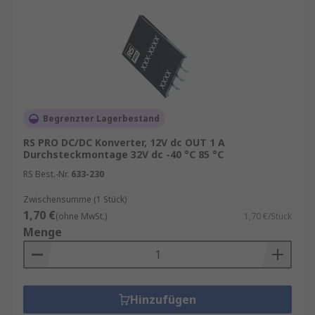
Vorteile moderner
Gleichspannungswandlern
Der Einsatz hochwertiger DC/DC‑Konverter
bringt zahlreiche Vorteile:
Begrenzter Lagerbestand
Hoher Wirkungsgrad – reduziert
RS PRO DC/DC Konverter, 12V dc OUT 1 A
Energieverluste und Wärmeentwicklung
Durchsteckmontage 32V dc -40 °C 85 °C
Kompakte Bauform – ideal für
RS Best.-Nr.
633-230
platzkritische Designs
Zwischensumme (1 Stück)
Stabile Ausgangsspannung – auch bei Last‑
1,70 €
(ohne MwSt.)
1,70 €/Stück
und Eingangsschwankungen
Menge
Schutzfunktionen – Überstrom‑,
Überspannungs‑ und Kurzschlussschutz
Zuverlässigkeit & lange Lebensdauer
Hinzufügen