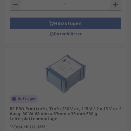
Temperaturbereich
: Gerade in
Industrieumgebungen ist ein breiter
Hinzufügen
Temperaturbereich wichtig.
Datenblätter
Entstörung & EMV
: Geräuscharme und
störungsfreie Geräte profitieren von
hochwertigen Kernmaterialien und optimierter
Wicklung.
Leiterplatten‑Transformatoren kaufen
Platzsparende Integration direkt auf der
Platine
Auf Lager
Hohe Betriebssicherheit dank galvanischer
RS PRO Printtrafo, Trafo 230 V ac, 115 V / 2 x 15 V ac 2
Trennung
Ausg. 30 VA 68 mm x 57mm x 35 mm 530 g
Niedrige Verluste und hohe Effizienz
Leiterplattenmontage
RS Best.-Nr.
121-3856
Einfache Montage durch standardisierte