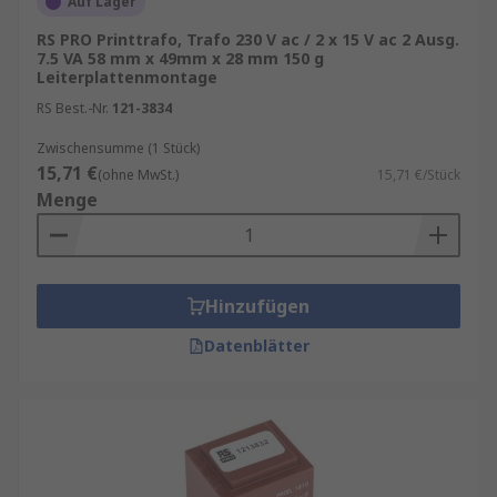
Auf Lager
Kompaktes Gehäuse für horizontale oder
vertikale Montage
RS PRO Printtrafo, Trafo 230 V ac / 2 x 15 V ac 2 Ausg.
7.5 VA 58 mm x 49mm x 28 mm 150 g
Standardisierte Rastermaße für einfache
Leiterplattenmontage
Integration
RS Best.-Nr.
121-3834
Hohe Sicherheitsisolation je nach Norm (z.
Zwischensumme (1 Stück)
B. EN/IEC 61558)
15,71 €
(ohne MwSt.)
15,71 €/Stück
Geräuscharmer Betrieb durch optimierte
Menge
Wicklung und Kernmaterialien
Langlebigkeit selbst bei dauerhafter
Belastung
Hinzufügen
Gerade bei dicht bestückten Leiterplatten sind
Datenblätter
sie die bevorzugte Wahl, da sie
Energieumwandlung effizient auf kleinem Raum
ermöglichen.
Einsatzbereiche von