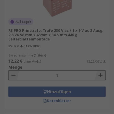
Leiterplatten‑Transformatoren
Leiterplatten‑Transformatoren kommen in sehr
vielen Branchen und Geräten vor. Zu den
Auf Lager
häufigsten Anwendungen zählen:
RS PRO Printtrafo, Trafo 230 V ac / 1 x 9 V ac 2 Ausg.
2.8 VA 58 mm x 48mm x 34.5 mm 440 g
Industrie & Automatisierung
Leiterplattenmontage
RS Best.-Nr.
121-3832
Steuergeräte
Sensorik‑Module
Zwischensumme (1 Stück)
12,22 €
(ohne MwSt.)
12,22 €/Stück
Netzteile & Hilfsspannungen
Menge
Haushalts- & Konsumelektronik
Ladegeräte
Hinzufügen
Unterhaltungselektronik
Datenblätter
Haushaltsgeräte
Kommunikation & IT