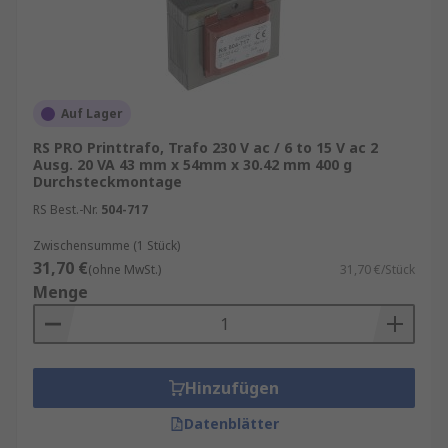
Auf Lager
RS PRO Printtrafo, Trafo 230 V ac / 6 to 15 V ac 2
Ausg. 20 VA 43 mm x 54mm x 30.42 mm 400 g
Durchsteckmontage
RS Best.-Nr.
504-717
Zwischensumme (1 Stück)
31,70 €
(ohne MwSt.)
31,70 €/Stück
Menge
Hinzufügen
Datenblätter