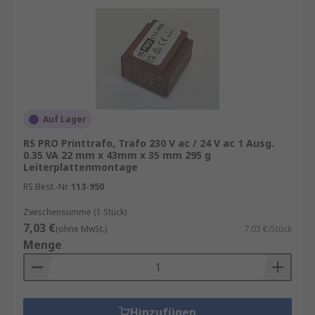
Modems
Router
Netzwerkgeräte
Sicherheits- & Gebäudetechnik
Auf Lager
Alarmanlagen
RS PRO Printtrafo, Trafo 230 V ac / 24 V ac 1 Ausg.
0.35 VA 22 mm x 43mm x 35 mm 295 g
Zugangssysteme
Leiterplattenmontage
Brandmeldeanlagen
RS Best.-Nr.
113-950
Wann immer Spannungen sicher und
Zwischensumme (1 Stück)
7,03 €
normkonform bereitgestellt werden müssen,
(ohne MwSt.)
7,03 €/Stück
Menge
bietet ein Printtransformator eine zuverlässige
Basis.
Wichtige Kaufkriterien
Hinzufügen