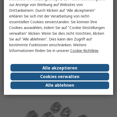
zur Anzeige von Werbung auf Websites von
Drittanbietern. Durch Klicken auf "Alle akzeptieren"
erklären Sie sich mit der Verarbeitung von nicht-
essentiellen Cookies einverstanden. Sie können Ihre
Werkzeuge für das
Cookies auswählen, indem Sie auf "Cookie Einstellungen
verwalten" klicken. Wenn Sie dies nicht möchten, klicken
Außengewinde-Schneiden
Sie auf "Alle ablehnen". Dies kann den Zugriff auf
bestimmte Funktionen einschränken. Weitere
Informationen finden Sie in unserer
Cookie-Richtlinie
.
Das Außengewinde wird auf die äußere Oberfläche
eines zylindrischen Werkstücks geschnitten. Dafür gibt
es verschiedene Methoden und Werkzeuge.
Alle akzeptieren
Cookies verwalten
Alle ablehnen