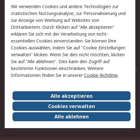
Wir verwenden Cookies und andere Technologien zur
Rücksendungen
Kontakt
statistischen Nutzungsanalyse, zur Personalisierung und
Hilfe
Privatkunden
zur Anzeige von Werbung auf Websites von
Drittanbietern. Durch Klicken auf "Alle akzeptieren"
Rechtliches
erklären Sie sich mit der Verarbeitung von nicht-
essentiellen Cookies einverstanden. Sie können Ihre
AGB
Datenschutz
Cookies auswählen, indem Sie auf "Cookie Einstellungen
Cookie-Richtlinie
Zahlungsbedingungen
verwalten" klicken. Wenn Sie dies nicht möchten, klicken
Copyright/Impressum
Entsorgung
Sie auf "Alle ablehnen". Dies kann den Zugriff auf
Elektrogeräte/Batterien
bestimmte Funktionen einschränken. Weitere
Informationen finden Sie in unserer
Cookie-Richtlinie
.
Über RS
Alle akzeptieren
Unternehmen
RS weltweit
Karriere bei RS
Nachhaltigkeit
Cookies verwalten
Qualität/Umwelt/Zertifikate
Presse-Center
Alle ablehnen
Event-Center