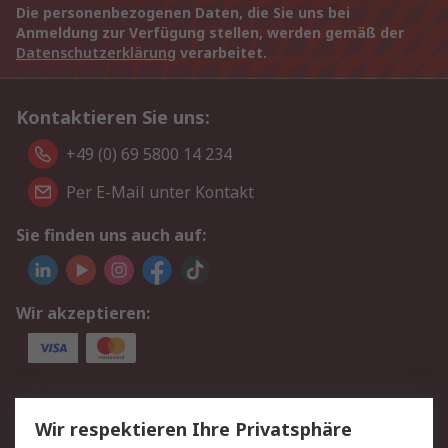
Die personenbezogenen Daten, die Sie uns bei
Anmeldung zur Verfügung stellen, werden gemäß der
Datenschutzerklärung
verarbeitet.
Kontaktieren Sie uns:
+49 (0) 69 5800 14 234
Per E-Mail unter Kontakt
Sie finden uns auch auf:
Wir akzeptieren:
Service
Wir respektieren Ihre Privatsphäre
Value Added Services
Lieferlösungen