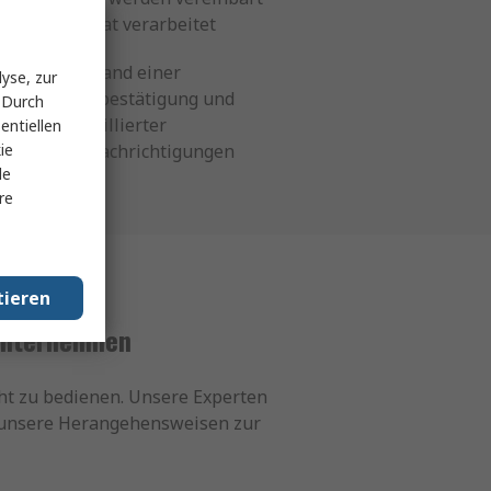
und akkurat verarbeitet
• Versand einer
yse, zur
Bestellungsbestätigung und
 Durch
detaillierter
entiellen
ie
Versandbenachrichtigungen
le
re
tieren
 Unternehmen
ht zu bedienen. Unsere Experten
r unsere Herangehensweisen zur