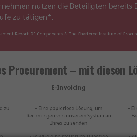
rnehmen nutzen die Beteiligten bereits
ufe zu tätigen*.
curement Report: RS Components & The Chartered Institute of Procu
es Procurement – mit diesen L
E-Invoicing
g zu
• Eine papierlose Lösung, um
• E
Rechnungen von unserem System an
Be
Ihres zu senden
on
• Es wird eine steuerlich zulässige
• A