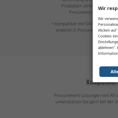
Produkten direkt in Ihrem E
Wir resp
Procurement-System
Wir verwend
• Kompatibel mit SAP Ariba, Cou
Personalisi
anderen E-Procurement-Syste
Klicken auf 
Cookies ein
Einstellung
ablehnen". 
Information
All
Kompatibel 
Procurement-Lösungen von RS si
unterstützen Sie gern bei der