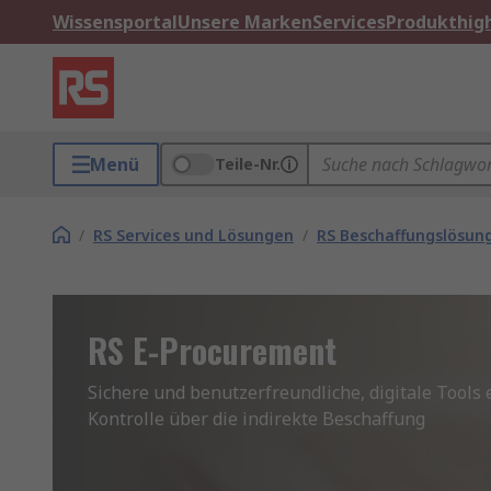
Wissensportal
Unsere Marken
Services
Produkthigh
Menü
Teile-Nr.
/
RS Services und Lösungen
/
RS Beschaffungslösun
RS E-Procurement
Sichere und benutzerfreundliche, digitale Tools 
Kontrolle über die indirekte Beschaffung