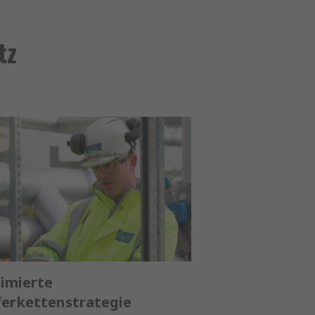
tz
imierte
ferkettenstrategie