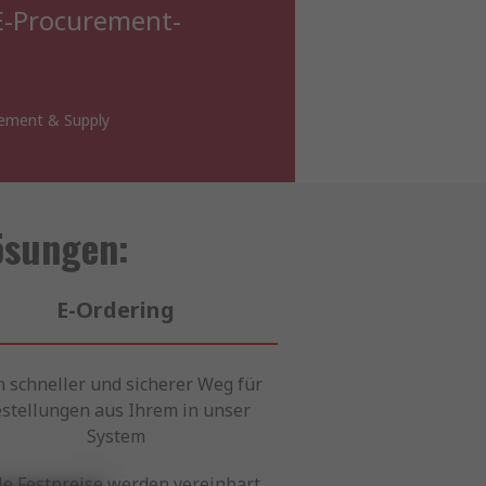
 E-Procurement-
rement & Supply
ösungen:
E-Ordering
in schneller und sicherer Weg für
stellungen aus Ihrem in unser
System
lle Festpreise werden vereinbart