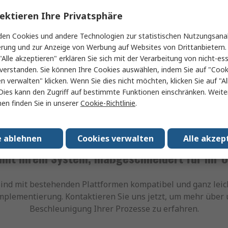
-
Rechnung im PDF-Format erstellt
ektieren Ihre Privatsphäre
• Die Rechnung wird archiviert. Sie
en Cookies und andere Technologien zur statistischen Nutzungsanal
pa und
können dann über ein Web-Portal auf
erung und zur Anzeige von Werbung auf Websites von Drittanbietern.
men
dieses Dokument zugreifen
"Alle akzeptieren" erklären Sie sich mit der Verarbeitung von nicht-ess
verstanden. Sie können Ihre Cookies auswählen, indem Sie auf "Cook
en verwalten" klicken. Wenn Sie dies nicht möchten, klicken Sie auf "Al
Dies kann den Zugriff auf bestimmte Funktionen einschränken. Weite
en finden Sie in unserer
Cookie-Richtlinie
.
e ablehnen
Cookies verwalten
Alle akzep
mit Ihrem System, maßgeschneidert für Ihr
nd mit bestehenden Plattformen kompatibel und ganz leic
 Implementierung. Kontaktieren Sie uns jetzt, um mehr übe
Beschleunigung Ihrer Prozesse zu erfahren.