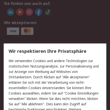
Sie finden uns auch auf:
Wir akzeptieren:
Service
Wir respektieren Ihre Privatsphäre
Value Added Services
Lieferlösungen
Wir verwenden Cookies und andere Technologien zur
Rücksendungen
Kontakt
statistischen Nutzungsanalyse, zur Personalisierung und
Hilfe
Privatkunden
zur Anzeige von Werbung auf Websites von
Drittanbietern. Durch Klicken auf "Alle akzeptieren"
Rechtliches
erklären Sie sich mit der Verarbeitung von nicht-
essentiellen Cookies einverstanden. Sie können Ihre
AGB
Datenschutz
Cookies auswählen, indem Sie auf "Cookie Einstellungen
Cookie-Richtlinie
Zahlungsbedingungen
verwalten" klicken. Wenn Sie dies nicht möchten, klicken
Copyright/Impressum
Entsorgung
Sie auf "Alle ablehnen". Dies kann den Zugriff auf
Elektrogeräte/Batterien
bestimmte Funktionen einschränken. Weitere