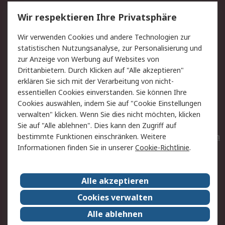
Service
Wir respektieren Ihre Privatsphäre
Value Added Services
Lieferlösungen
Wir verwenden Cookies und andere Technologien zur
Rücksendungen
Kontakt
statistischen Nutzungsanalyse, zur Personalisierung und
Hilfe
Privatkunden
zur Anzeige von Werbung auf Websites von
Drittanbietern. Durch Klicken auf "Alle akzeptieren"
Rechtliches
erklären Sie sich mit der Verarbeitung von nicht-
essentiellen Cookies einverstanden. Sie können Ihre
AGB
Datenschutz
Cookies auswählen, indem Sie auf "Cookie Einstellungen
Cookie-Richtlinie
Zahlungsbedingungen
verwalten" klicken. Wenn Sie dies nicht möchten, klicken
Copyright/Impressum
Entsorgung
Sie auf "Alle ablehnen". Dies kann den Zugriff auf
Elektrogeräte/Batterien
bestimmte Funktionen einschränken. Weitere
Informationen finden Sie in unserer
Cookie-Richtlinie
.
Über RS
Alle akzeptieren
Unternehmen
RS weltweit
Karriere bei RS
Nachhaltigkeit
Cookies verwalten
Qualität/Umwelt/Zertifikate
Presse-Center
Alle ablehnen
Event-Center