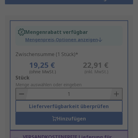
Mengenrabatt verfügbar
Mengenpreis-Optionen anzeigen
Zwischensumme (1 Stück)*
19,25 €
22,91 €
(ohne MwSt.)
(inkl. MwSt.)
Add
Stück
to
Menge auswählen oder eingeben
Basket
Lieferverfügbarkeit überprüfen
Hinzufügen
VERSANDKOSTENFREIE Lieferung für