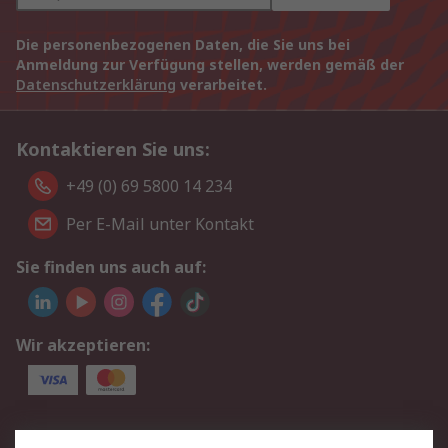
Die personenbezogenen Daten, die Sie uns bei
Anmeldung zur Verfügung stellen, werden gemäß der
Datenschutzerklärung
verarbeitet.
Kontaktieren Sie uns:
+49 (0) 69 5800 14 234
Per E-Mail unter Kontakt
Sie finden uns auch auf:
Wir akzeptieren:
Service