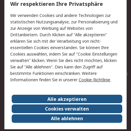
Wir respektieren Ihre Privatsphäre
Value Added Services
Lieferlösungen
Wir verwenden Cookies und andere Technologien zur
Rücksendungen
Kontakt
statistischen Nutzungsanalyse, zur Personalisierung und
Hilfe
Privatkunden
zur Anzeige von Werbung auf Websites von
Drittanbietern. Durch Klicken auf "Alle akzeptieren"
Rechtliches
erklären Sie sich mit der Verarbeitung von nicht-
essentiellen Cookies einverstanden. Sie können Ihre
AGB
Datenschutz
Cookies auswählen, indem Sie auf "Cookie Einstellungen
Cookie-Richtlinie
Zahlungsbedingungen
verwalten" klicken. Wenn Sie dies nicht möchten, klicken
Copyright/Impressum
Entsorgung
Sie auf "Alle ablehnen". Dies kann den Zugriff auf
Elektrogeräte/Batterien
bestimmte Funktionen einschränken. Weitere
Informationen finden Sie in unserer
Cookie-Richtlinie
.
Über RS
Alle akzeptieren
Unternehmen
RS weltweit
Karriere bei RS
Nachhaltigkeit
Cookies verwalten
Qualität/Umwelt/Zertifikate
Presse-Center
Alle ablehnen
Event-Center