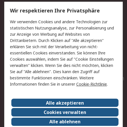
Service
Wir respektieren Ihre Privatsphäre
Value Added Services
Lieferlösungen
Wir verwenden Cookies und andere Technologien zur
Rücksendungen
Kontakt
statistischen Nutzungsanalyse, zur Personalisierung und
Hilfe
Privatkunden
zur Anzeige von Werbung auf Websites von
Drittanbietern. Durch Klicken auf "Alle akzeptieren"
Rechtliches
erklären Sie sich mit der Verarbeitung von nicht-
essentiellen Cookies einverstanden. Sie können Ihre
AGB
Datenschutz
Cookies auswählen, indem Sie auf "Cookie Einstellungen
Cookie-Richtlinie
Zahlungsbedingungen
verwalten" klicken. Wenn Sie dies nicht möchten, klicken
Copyright/Impressum
Entsorgung
Sie auf "Alle ablehnen". Dies kann den Zugriff auf
Elektrogeräte/Batterien
bestimmte Funktionen einschränken. Weitere
Informationen finden Sie in unserer
Cookie-Richtlinie
.
Über RS
Alle akzeptieren
Unternehmen
RS weltweit
Karriere bei RS
Nachhaltigkeit
Cookies verwalten
Qualität/Umwelt/Zertifikate
Presse-Center
Alle ablehnen
Event-Center