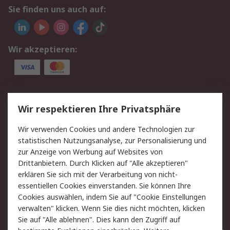
Sie finden uns auch auf:
Wir akzeptieren:
Service
Wir respektieren Ihre Privatsphäre
Value Added Services
Lieferlösungen
Wir verwenden Cookies und andere Technologien zur
Rücksendungen
Kontakt
statistischen Nutzungsanalyse, zur Personalisierung und
Hilfe
Privatkunden
zur Anzeige von Werbung auf Websites von
Drittanbietern. Durch Klicken auf "Alle akzeptieren"
Rechtliches
erklären Sie sich mit der Verarbeitung von nicht-
essentiellen Cookies einverstanden. Sie können Ihre
AGB
Datenschutz
Cookies auswählen, indem Sie auf "Cookie Einstellungen
Cookie-Richtlinie
Zahlungsbedingungen
verwalten" klicken. Wenn Sie dies nicht möchten, klicken
Copyright/Impressum
Entsorgung
Sie auf "Alle ablehnen". Dies kann den Zugriff auf