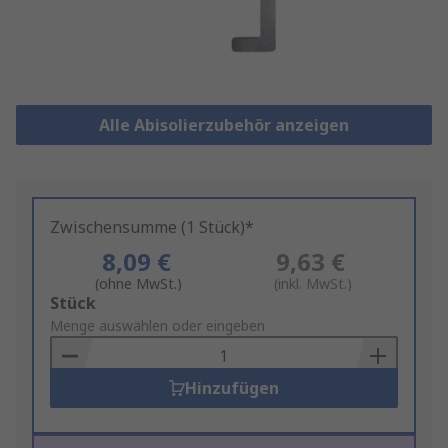
Alle Abisolierzubehör anzeigen
Zwischensumme (1 Stück)*
8,09 €
9,63 €
(ohne MwSt.)
(inkl. MwSt.)
Add
Stück
to
Menge auswählen oder eingeben
Basket
Hinzufügen