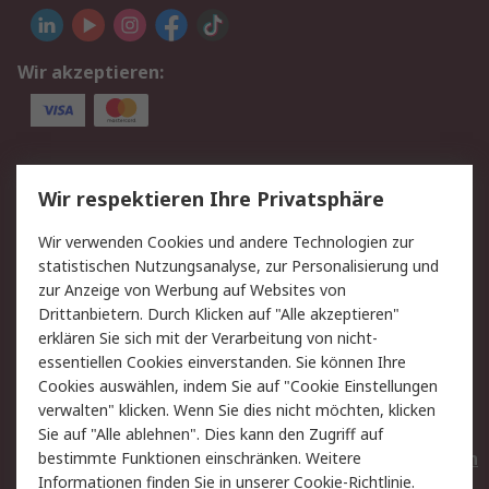
Wir akzeptieren:
Service
Wir respektieren Ihre Privatsphäre
Value Added Services
Lieferlösungen
Wir verwenden Cookies und andere Technologien zur
Rücksendungen
Kontakt
statistischen Nutzungsanalyse, zur Personalisierung und
Hilfe
Privatkunden
zur Anzeige von Werbung auf Websites von
Drittanbietern. Durch Klicken auf "Alle akzeptieren"
Rechtliches
erklären Sie sich mit der Verarbeitung von nicht-
essentiellen Cookies einverstanden. Sie können Ihre
AGB
Datenschutz
Cookies auswählen, indem Sie auf "Cookie Einstellungen
Cookie-Richtlinie
Zahlungsbedingungen
verwalten" klicken. Wenn Sie dies nicht möchten, klicken
Copyright/Impressum
Entsorgung
Sie auf "Alle ablehnen". Dies kann den Zugriff auf
Elektrogeräte/Batterien
bestimmte Funktionen einschränken. Weitere
Informationen finden Sie in unserer
Cookie-Richtlinie
.