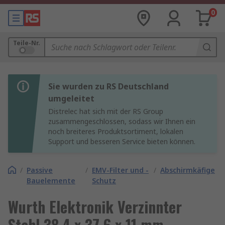
0
Teile-Nr.
Sie wurden zu RS Deutschland
umgeleitet
Distrelec hat sich mit der RS Group
zusammengeschlossen, sodass wir Ihnen ein
noch breiteres Produktsortiment, lokalen
Support und besseren Service bieten können.
/
Passive
/
EMV-Filter und -
/
Abschirmkäfige
Bauelemente
Schutz
Wurth Elektronik Verzinnter
Stahl 38.4 x 37.6 x 11 mm