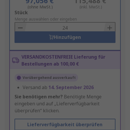
97,056 €
115,488 €
(ohne MwSt.)
(inkl. MwSt.)
Add
Stück
to
Menge auswählen oder eingeben
Basket
Hinzufügen
VERSANDKOSTENFREIE Lieferung für
Bestellungen ab 100,00 €
Vorübergehend ausverkauft
Versand ab
14. September 2026
Sie benötigen mehr?
Benötigte Menge
eingeben und auf „Lieferverfügbarkeit
überprüfen“ klicken.
Lieferverfügbarkeit überprüfen