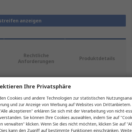
streifen anzeigen
Rechtliche
Produktdetails
Anforderungen
ektieren Ihre Privatsphäre
ein oder mehrere Eigenschaften auswählen.
en Cookies und andere Technologien zur statistischen Nutzungsanal
Wert
erung und zur Anzeige von Werbung auf Websites von Drittanbietern.
"Alle akzeptieren" erklären Sie sich mit der Verarbeitung von nicht-ess
Wurth Elektronik
verstanden. Sie können Ihre Cookies auswählen, indem Sie auf "Cook
en verwalten" klicken. Wenn Sie dies nicht möchten, klicken Sie auf "Al
Abschirmstreifen
Dies kann den Zugriff auf bestimmte Funktionen einschränken. Weite