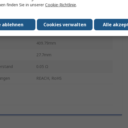
en finden Sie in unserer
Cookie-Richtlinie
.
Vernickeltes Kupfer-Beryllium
Schraubbefestigung
e ablehnen
Cookies verwalten
Alle akzep
6.4mm
409.79mm
27.7mm
erstand
0.05 Ω
ungen
REACH, RoHS