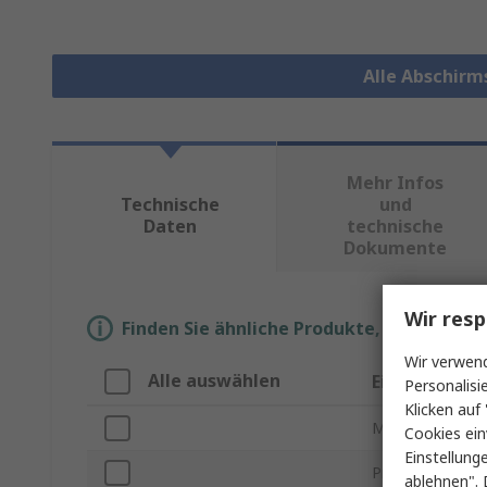
Alle Abschirm
Mehr Infos
Technische
und
Daten
technische
Dokumente
Wir resp
Finden Sie ähnliche Produkte, indem Sie 
Wir verwend
Alle auswählen
Eigenschaft
Personalisi
Klicken auf 
Marke
Cookies ein
Einstellung
Produkt Typ
ablehnen". 