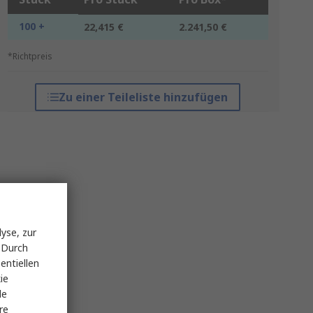
100 +
22,415 €
2.241,50 €
*Richtpreis
Zu einer Teileliste hinzufügen
yse, zur
 Durch
entiellen
ie
le
re