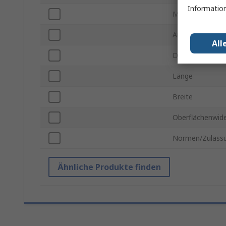
Information
Material
Anschlusstyp
All
Dicke
Länge
Breite
Oberflächenwid
Normen/Zulass
Ähnliche Produkte finden