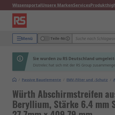
Wissensportal
Unsere Marken
Services
Produkthigh
Menü
Teile-Nr.
Sie wurden zu RS Deutschland umgeleit
Distrelec hat sich mit der RS Group zusammenges
/
Passive Bauelemente
/
EMV-Filter und -Schutz
/
Würth Abschirmstreifen aus
Beryllium, Stärke 6.4 mm 
27.7mm x 409.79 mm