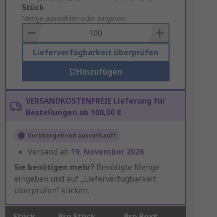
Add
Stück
to
Menge auswählen oder eingeben
Basket
Lieferverfügbarkeit überprüfen
Hinzufügen
VERSANDKOSTENFREIE Lieferung für
Bestellungen ab 100,00 €
Vorübergehend ausverkauft
Versand ab
19. November 2026
Sie benötigen mehr?
Benötigte Menge
eingeben und auf „Lieferverfügbarkeit
überprüfen“ klicken.
Stück
Pro Stück
Pro Box*