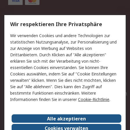
Service
Wir respektieren Ihre Privatsphäre
Value Added Services
Lieferlösungen
Wir verwenden Cookies und andere Technologien zur
Rücksendungen
Kontakt
statistischen Nutzungsanalyse, zur Personalisierung und
Hilfe
Privatkunden
zur Anzeige von Werbung auf Websites von
Drittanbietern. Durch Klicken auf "Alle akzeptieren"
Rechtliches
erklären Sie sich mit der Verarbeitung von nicht-
essentiellen Cookies einverstanden. Sie können Ihre
AGB
Datenschutz
Cookies auswählen, indem Sie auf "Cookie Einstellungen
Cookie-Richtlinie
Zahlungsbedingungen
verwalten" klicken. Wenn Sie dies nicht möchten, klicken
Copyright/Impressum
Entsorgung
Sie auf "Alle ablehnen". Dies kann den Zugriff auf
Elektrogeräte/Batterien
bestimmte Funktionen einschränken. Weitere
Informationen finden Sie in unserer
Cookie-Richtlinie
.
Über RS
Alle akzeptieren
Unternehmen
RS weltweit
Karriere bei RS
Nachhaltigkeit
Cookies verwalten