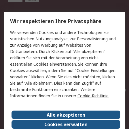
Service
Wir respektieren Ihre Privatsphäre
Value Added Services
Lieferlösungen
Wir verwenden Cookies und andere Technologien zur
Rücksendungen
Kontakt
statistischen Nutzungsanalyse, zur Personalisierung und
Hilfe
Privatkunden
zur Anzeige von Werbung auf Websites von
Drittanbietern. Durch Klicken auf "Alle akzeptieren"
Rechtliches
erklären Sie sich mit der Verarbeitung von nicht-
essentiellen Cookies einverstanden. Sie können Ihre
AGB
Datenschutz
Cookies auswählen, indem Sie auf "Cookie Einstellungen
Cookie-Richtlinie
Zahlungsbedingungen
verwalten" klicken. Wenn Sie dies nicht möchten, klicken
Copyright/Impressum
Entsorgung
Sie auf "Alle ablehnen". Dies kann den Zugriff auf
Elektrogeräte/Batterien
bestimmte Funktionen einschränken. Weitere
Informationen finden Sie in unserer
Cookie-Richtlinie
.
Über RS
Alle akzeptieren
Unternehmen
RS weltweit
Karriere bei RS
Nachhaltigkeit
Cookies verwalten