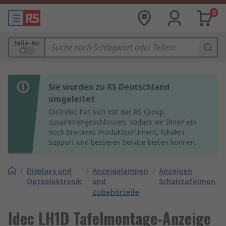
0
Teile-Nr.
Sie wurden zu RS Deutschland
umgeleitet
Distrelec hat sich mit der RS Group
zusammengeschlossen, sodass wir Ihnen ein
noch breiteres Produktsortiment, lokalen
Support und besseren Service bieten können.
/
Displays und
/
Anzeigelampen
/
Anzeigen
Optoelektronik
und
Schalttafelmonta
Zubehörteile
Idec LH1D Tafelmontage-Anzeige