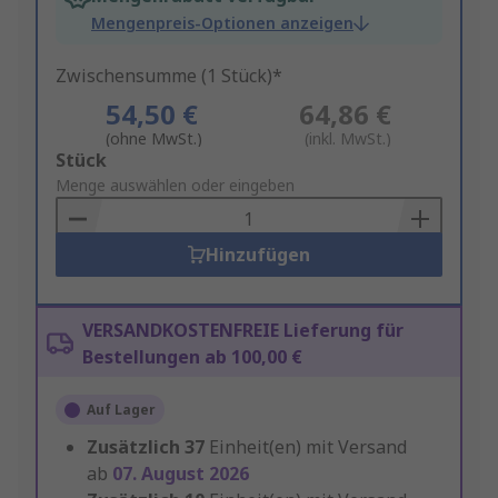
Mengenpreis-Optionen anzeigen
Zwischensumme (1 Stück)*
54,50 €
64,86 €
(ohne MwSt.)
(inkl. MwSt.)
Add
Stück
to
Menge auswählen oder eingeben
Basket
Hinzufügen
VERSANDKOSTENFREIE Lieferung für
Bestellungen ab 100,00 €
Auf Lager
Zusätzlich
37
Einheit(en) mit Versand
ab
07. August 2026