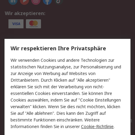
Wir akzeptieren:
Service
Wir respektieren Ihre Privatsphäre
Value Added Services
Lieferlösungen
Wir verwenden Cookies und andere Technologien zur
Rücksendungen
Kontakt
statistischen Nutzungsanalyse, zur Personalisierung und
Hilfe
Privatkunden
zur Anzeige von Werbung auf Websites von
Drittanbietern. Durch Klicken auf "Alle akzeptieren"
Rechtliches
erklären Sie sich mit der Verarbeitung von nicht-
essentiellen Cookies einverstanden. Sie können Ihre
AGB
Datenschutz
Cookies auswählen, indem Sie auf "Cookie Einstellungen
Cookie-Richtlinie
Zahlungsbedingungen
verwalten" klicken. Wenn Sie dies nicht möchten, klicken
Copyright/Impressum
Entsorgung
Sie auf "Alle ablehnen". Dies kann den Zugriff auf
Elektrogeräte/Batterien
bestimmte Funktionen einschränken. Weitere
Informationen finden Sie in unserer
Cookie-Richtlinie
.