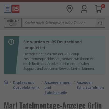
0
Teile-Nr.
Sie wurden zu RS Deutschland
umgeleitet
Distrelec hat sich mit der RS Group
zusammengeschlossen, sodass wir Ihnen ein
noch breiteres Produktsortiment, lokalen
Support und besseren Service bieten können.
/
Displays und
/
Anzeigelampen
/
Anzeigen
Optoelektronik
und
Schalttafelmonta
Zubehörteile
Marl Tafelmontage-Anzeige Grün