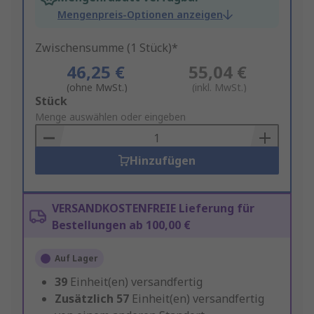
Mengenpreis-Optionen anzeigen
Zwischensumme (1 Stück)*
46,25 €
55,04 €
(ohne MwSt.)
(inkl. MwSt.)
Add
Stück
to
Menge auswählen oder eingeben
Basket
Hinzufügen
VERSANDKOSTENFREIE Lieferung für
Bestellungen ab 100,00 €
Auf Lager
39
Einheit(en) versandfertig
Zusätzlich
57
Einheit(en) versandfertig