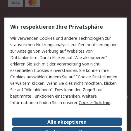
Service
Wir respektieren Ihre Privatsphäre
Value Added Services
Lieferlösungen
Wir verwenden Cookies und andere Technologien zur
Rücksendungen
Kontakt
statistischen Nutzungsanalyse, zur Personalisierung und
Hilfe
Privatkunden
zur Anzeige von Werbung auf Websites von
Drittanbietern. Durch Klicken auf "Alle akzeptieren"
Rechtliches
erklären Sie sich mit der Verarbeitung von nicht-
essentiellen Cookies einverstanden. Sie können Ihre
AGB
Datenschutz
Cookies auswählen, indem Sie auf "Cookie Einstellungen
Cookie-Richtlinie
Zahlungsbedingungen
verwalten" klicken. Wenn Sie dies nicht möchten, klicken
Copyright/Impressum
Entsorgung
Sie auf "Alle ablehnen". Dies kann den Zugriff auf
Elektrogeräte/Batterien
bestimmte Funktionen einschränken. Weitere
Informationen finden Sie in unserer
Cookie-Richtlinie
.
Über RS
Alle akzeptieren
Unternehmen
RS weltweit
Karriere bei RS
Nachhaltigkeit