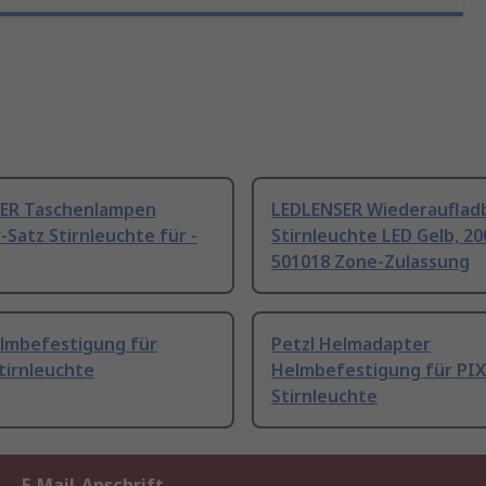
ER Taschenlampen
LEDLENSER Wiederauflad
Satz Stirnleuchte für -
Stirnleuchte LED Gelb, 200
501018 Zone-Zulassung
elmbefestigung für
Petzl Helmadapter
tirnleuchte
Helmbefestigung für PIX
Stirnleuchte
E-Mail-Anschrift