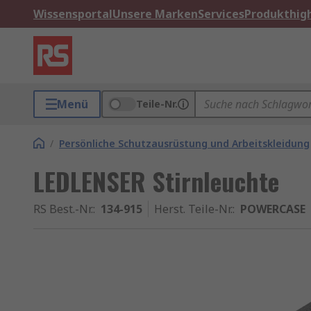
Wissensportal
Unsere Marken
Services
Produkthigh
Menü
Teile-Nr.
/
Persönliche Schutzausrüstung und Arbeitskleidung
LEDLENSER Stirnleuchte
RS Best.-Nr.
:
134-915
Herst. Teile-Nr.
:
POWERCASE