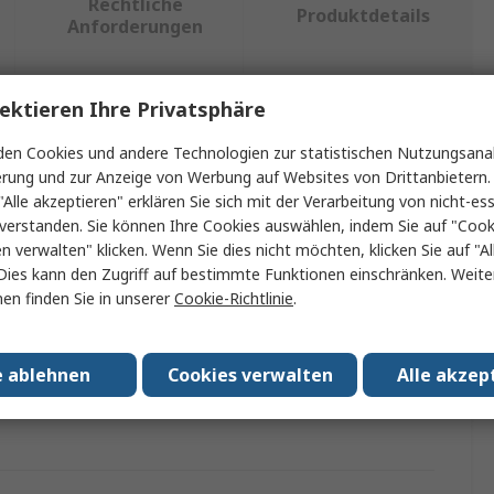
Rechtliche
Produktdetails
Anforderungen
ektieren Ihre Privatsphäre
ein oder mehrere Eigenschaften auswählen.
en Cookies und andere Technologien zur statistischen Nutzungsanal
erung und zur Anzeige von Werbung auf Websites von Drittanbietern.
schaft
Wert
"Alle akzeptieren" erklären Sie sich mit der Verarbeitung von nicht-ess
verstanden. Sie können Ihre Cookies auswählen, indem Sie auf "Cook
LEDLENSER
en verwalten" klicken. Wenn Sie dies nicht möchten, klicken Sie auf "Al
Dies kann den Zugriff auf bestimmte Funktionen einschränken. Weite
 Typ
Brillenzubehör
en finden Sie in unserer
Cookie-Richtlinie
.
Stirnleuchte
/Zulassungen
No
e ablehnen
Cookies verwalten
Alle akzep