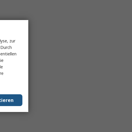
yse, zur
 Durch
entiellen
ie
le
re
tieren