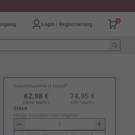
0
olgung
Login / Registrierung
Zwischensumme (1 Stück)*
62,98 €
74,95 €
(ohne MwSt.)
(inkl. MwSt.)
Add
Stück
to
Menge auswählen oder eingeben
Basket