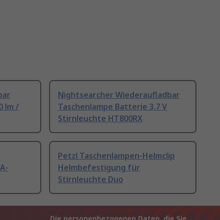
bar
Nightsearcher Wiederaufladbar
 lm /
Taschenlampe Batterie 3.7 V
Stirnleuchte HT800RX
Petzl Taschenlampen-Helmclip
A-
Helmbefestigung für
Stirnleuchte Duo
Die personenbezogenen Daten, die Sie