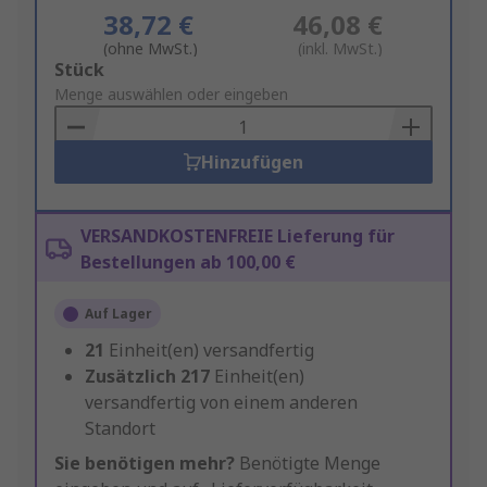
38,72 €
46,08 €
(ohne MwSt.)
(inkl. MwSt.)
Add
Stück
to
Menge auswählen oder eingeben
Basket
Hinzufügen
VERSANDKOSTENFREIE Lieferung für
Bestellungen ab 100,00 €
Auf Lager
21
Einheit(en) versandfertig
Zusätzlich
217
Einheit(en)
versandfertig von einem anderen
Standort
Sie benötigen mehr?
Benötigte Menge