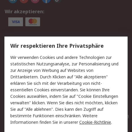
Wir akzeptieren:
Service
Wir respektieren Ihre Privatsphäre
Value Added Services
Lieferlösungen
Wir verwenden Cookies und andere Technologien zur
Rücksendungen
Kontakt
statistischen Nutzungsanalyse, zur Personalisierung und
Hilfe
Privatkunden
zur Anzeige von Werbung auf Websites von
Drittanbietern. Durch Klicken auf "Alle akzeptieren"
Rechtliches
erklären Sie sich mit der Verarbeitung von nicht-
essentiellen Cookies einverstanden. Sie können Ihre
AGB
Datenschutz
Cookies auswählen, indem Sie auf "Cookie Einstellungen
Cookie-Richtlinie
Zahlungsbedingungen
verwalten" klicken. Wenn Sie dies nicht möchten, klicken
Copyright/Impressum
Entsorgung
Sie auf "Alle ablehnen". Dies kann den Zugriff auf
Elektrogeräte/Batterien
bestimmte Funktionen einschränken. Weitere
Informationen finden Sie in unserer
Cookie-Richtlinie
.
Über RS