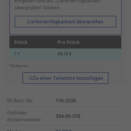
eingeben und auf „Lieferverfügbarkeit
überprüfen“ klicken.
Lieferverfügbarkeit überprüfen
Stück
Pro Stück
1 +
38,72 €
*Richtpreis
Zu einer Teileliste hinzufügen
RS Best.-Nr.
:
176-2230
Distrelec-
304-05-370
Artikelnummer
: