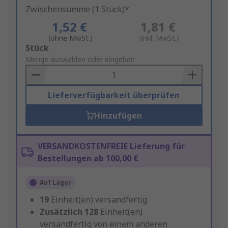
Zwischensumme (1 Stück)*
1,52 €
1,81 €
(ohne MwSt.)
(inkl. MwSt.)
Add
Stück
to
Menge auswählen oder eingeben
Basket
Lieferverfügbarkeit überprüfen
Hinzufügen
VERSANDKOSTENFREIE Lieferung für
Bestellungen ab 100,00 €
Auf Lager
19
Einheit(en) versandfertig
Zusätzlich
128
Einheit(en)
versandfertig von einem anderen