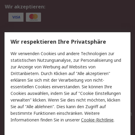
Wir akzeptieren:
Service
Wir respektieren Ihre Privatsphäre
Value Added Services
Lieferlösungen
Wir verwenden Cookies und andere Technologien zur
Rücksendungen
Kontakt
statistischen Nutzungsanalyse, zur Personalisierung und
Hilfe
Privatkunden
zur Anzeige von Werbung auf Websites von
Drittanbietern. Durch Klicken auf "Alle akzeptieren"
Rechtliches
erklären Sie sich mit der Verarbeitung von nicht-
essentiellen Cookies einverstanden. Sie können Ihre
AGB
Datenschutz
Cookies auswählen, indem Sie auf "Cookie Einstellungen
Cookie-Richtlinie
Zahlungsbedingungen
verwalten" klicken. Wenn Sie dies nicht möchten, klicken
Copyright/Impressum
Entsorgung
Sie auf "Alle ablehnen". Dies kann den Zugriff auf
Elektrogeräte/Batterien
bestimmte Funktionen einschränken. Weitere
Informationen finden Sie in unserer
Cookie-Richtlinie
.
Über RS