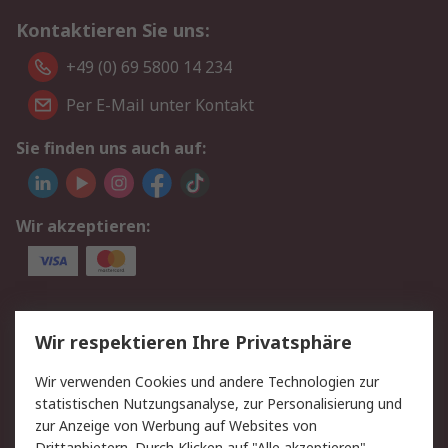
Kontaktieren Sie uns:
+49 (0) 69 5800 14 234
Per E-Mail unter Kontakt
Sie finden uns auch auf:
Wir akzeptieren:
Service
Wir respektieren Ihre Privatsphäre
Value Added Services
Lieferlösungen
Wir verwenden Cookies und andere Technologien zur
Rücksendungen
Kontakt
statistischen Nutzungsanalyse, zur Personalisierung und
Hilfe
Privatkunden
zur Anzeige von Werbung auf Websites von
Drittanbietern. Durch Klicken auf "Alle akzeptieren"