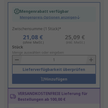
Mengenrabatt verfügbar
Mengenpreis-Optionen anzeigen
Zwischensumme (1 Stück)*
21,08 €
25,09 €
(ohne MwSt.)
(inkl. MwSt.)
Add
Stück
to
Menge auswählen oder eingeben
Basket
Lieferverfügbarkeit überprüfen
Hinzufügen
VERSANDKOSTENFREIE Lieferung für
Bestellungen ab 100,00 €