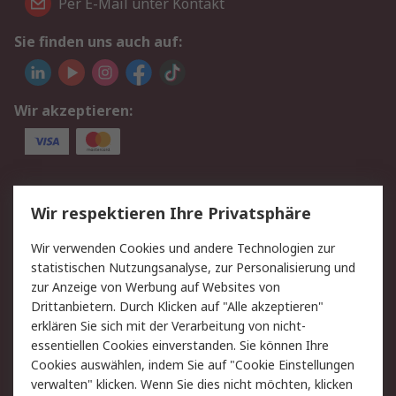
Per E-Mail unter Kontakt
Sie finden uns auch auf:
Wir akzeptieren:
Service
Wir respektieren Ihre Privatsphäre
Value Added Services
Lieferlösungen
Wir verwenden Cookies und andere Technologien zur
Rücksendungen
Kontakt
statistischen Nutzungsanalyse, zur Personalisierung und
Hilfe
Privatkunden
zur Anzeige von Werbung auf Websites von
Drittanbietern. Durch Klicken auf "Alle akzeptieren"
Rechtliches
erklären Sie sich mit der Verarbeitung von nicht-
essentiellen Cookies einverstanden. Sie können Ihre
AGB
Datenschutz
Cookies auswählen, indem Sie auf "Cookie Einstellungen
Cookie-Richtlinie
Zahlungsbedingungen
verwalten" klicken. Wenn Sie dies nicht möchten, klicken