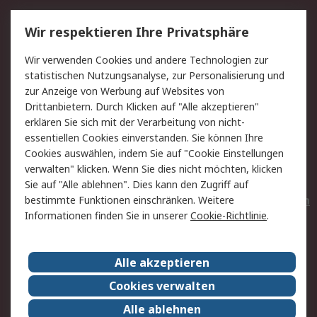
Service
Wir respektieren Ihre Privatsphäre
Value Added Services
Lieferlösungen
Wir verwenden Cookies und andere Technologien zur
Rücksendungen
Kontakt
statistischen Nutzungsanalyse, zur Personalisierung und
Hilfe
Privatkunden
zur Anzeige von Werbung auf Websites von
Drittanbietern. Durch Klicken auf "Alle akzeptieren"
Rechtliches
erklären Sie sich mit der Verarbeitung von nicht-
essentiellen Cookies einverstanden. Sie können Ihre
AGB
Datenschutz
Cookies auswählen, indem Sie auf "Cookie Einstellungen
Cookie-Richtlinie
Zahlungsbedingungen
verwalten" klicken. Wenn Sie dies nicht möchten, klicken
Copyright/Impressum
Entsorgung
Sie auf "Alle ablehnen". Dies kann den Zugriff auf
Elektrogeräte/Batterien
bestimmte Funktionen einschränken. Weitere
Informationen finden Sie in unserer
Cookie-Richtlinie
.
Über RS
Alle akzeptieren
Unternehmen
RS weltweit
Karriere bei RS
Nachhaltigkeit
Cookies verwalten
Qualität/Umwelt/Zertifikate
Presse-Center
Alle ablehnen